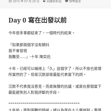
發
分
在〈Day 1 雨來了〉
2015 年 07 月 20 日
四處趴趴走
發佈留言
佈
類
日
期:
Day 0 寫在出發以前
今年很多事都結束了，一個時代的結束。
「如果那兩個字沒有顫抖
我不會發現
我難受……」-十年 陳奕迅
十年，已經可以稱得上「久」這個字了，所以不捨也是理
所當然的了，但是沉默卻是最能代表當下的詞。
沉默不代表我沒意見，而是無聲的抗議，或是在那個當下
最能避免別人對我評斷的手段。
************************************
十年前，面對困難的時候，總以為是在十八層地獄，事情