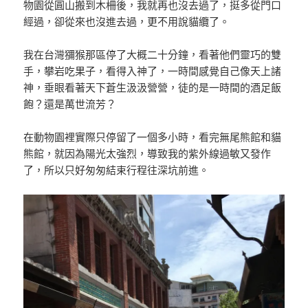
物園從圓山搬到木柵後，我就再也沒去過了，挺多從門口
經過，卻從來也沒進去過，更不用說貓纜了。
我在台灣獼猴那區停了大概二十分鐘，看著他們靈巧的雙
手，攀岩吃果子，看得入神了，一時間感覺自己像天上諸
神，垂眼看著天下蒼生汲汲營營，徒的是一時間的酒足飯
飽？還是萬世流芳？
在動物園裡實際只停留了一個多小時，看完無尾熊館和貓
熊館，就因為陽光太強烈，導致我的紫外線過敏又發作
了，所以只好匆匆結束行程往深坑前進。