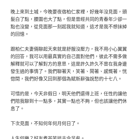
晚上來到土城，今晚要夜宿柏仁家裡，好幾年沒見面，頭
髮白了點，腰圍也大了點，但是曾經共同的青春年少卻一
點也沒變，從見面那一刻起我就知道，這才是我不想抹掉
的回憶。
跟柏仁夫妻倆聊起天來就是舒服沒壓力，我不用小心翼翼
的回答，我可以用最真實的自己面對他們，彼此不需多做
解釋就可以了解對方的意思，這是許久許久不曾在我身邊
發生過的事情了。我們聊著天，笑著、鬧著、感慨著，恍
惚間，我們好像又回到那個為賦新辭強說愁的十七八。
可惜的是，今天非假日，明天他們還得上班，任性的讓他
們陪我聊到十一點多，其實一點也不夠，但也該讓他們休
息了。
下次見面，不知何年何月何日了。
人生何樂？好友煮茶笑談古今足矣。