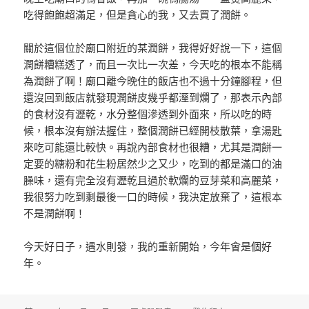
吃得飽飽超滿足，但是貪心的我，又去買了潤餅。
關於這個位於廟口附近的某潤餅，我得好好說一下，這個
潤餅糟糕透了，而且一次比一次差，今天吃的根本不能稱
為潤餅了啊！廟口離今晚住的飯店也不過十分鐘腳程，但
還沒回到飯店就發現潤餅皮幾乎都溼到爛了，那表示內部
的食材沒有瀝乾，水分整個滲透到外面來，所以吃的時
候，根本沒有辦法握住，整個潤餅已經開枝散葉，拿湯匙
來吃可能還比較快。再說內部食材也很糟，尤其是潤餅一
定要的糖粉和花生粉居然少之又少，吃到的都是滿口的油
臊味，還有完全沒有瀝乾且過於軟爛的豆芽菜和高麗菜，
我很努力吃到剩最後一口的時候，我決定放棄了，這根本
不是潤餅啊！
今天好日子，遇水則發，我的重新開始，今年會是個好
年。