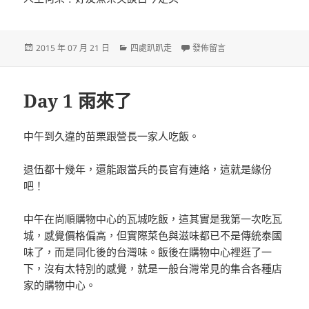
發
分
在〈Day 2 回憶〉
2015 年 07 月 21 日
四處趴趴走
發佈留言
佈
類
日
期:
Day 1 雨來了
中午到久違的苗栗跟營長一家人吃飯。
退伍都十幾年，還能跟當兵的長官有連絡，這就是緣份
吧！
中午在尚順購物中心的瓦城吃飯，這其實是我第一次吃瓦
城，感覺價格偏高，但實際菜色與滋味都已不是傳統泰國
味了，而是同化後的台灣味。飯後在購物中心裡逛了一
下，沒有太特別的感覺，就是一般台灣常見的集合各種店
家的購物中心。