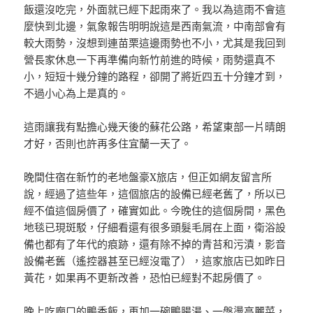
飯還沒吃完，外面就已經下起雨來了。我以為這雨不會這
麼快到北邊，氣象報告明明說這是西南氣流，中南部會有
較大雨勢，沒想到連苗栗這邊雨勢也不小，尤其是我回到
營長家休息一下再準備向新竹前進的時候，雨勢還真不
小，短短十幾分鐘的路程，卻開了將近四五十分鐘才到，
不過小心為上是真的。
這雨讓我有點擔心幾天後的蘇花公路，希望東部一片晴朗
才好，否則也許再多住宜蘭一天了。
晚間住宿在新竹的老地盤豪X旅店，但正如網友留言所
說，經過了這些年，這個旅店的設備已經老舊了，所以已
經不值這個房價了，確實如此。今晚住的這個房間，黑色
地毯已現斑駁，仔細看還有很多頭髮毛屑在上面，衛浴設
備也都有了年代的痕跡，還有除不掉的青苔和污漬，影音
設備老舊（遙控器甚至已經沒電了），這家旅店已如昨日
黃花，如果再不更新改善，恐怕已經對不起房價了。
晚上吃廟口的鴨香飯，再加一碗鴨腸湯、一盤燙高麗菜，