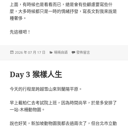
上面，有時候也是看看而已，總是會有些顧慮要寫些什
麼，大多時候都只是一時的情緒抒發，寫長文對我來說是
種奢侈。
先這樣吧！
發
分
在〈重生〉
2026 年 07 月 17 日
喃喃自語
發佈留言
佈
類
日
期:
Day 3 猴樣人生
今天的行程是跨越雪山來到蘭陽平原。
早上載柏仁去考試院上班，因為時間尚早，於是多安排了
一站-木柵動物園。
說也好笑，新加坡動物園我都去過兩次了，但台北市立動