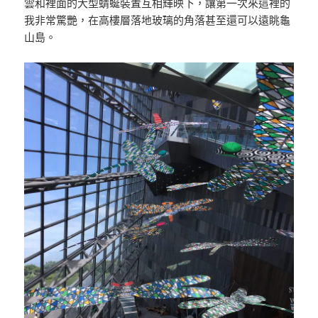
雲和裡面的大型蜻蜒裝置互相輝映下，讓第一次來這裡的
我非常驚艷，在高樓層落地玻璃的角落甚至還可以遠眺龜
山島。