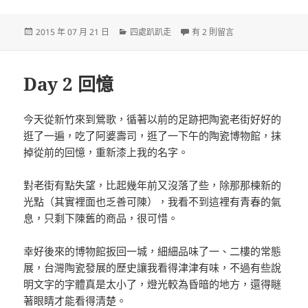
發
分
在〈Day 3 猴樣人生〉中
2015 年 07 月 21 日
四處趴趴走
有 2 則留言
佈
類
日
期:
Day 2 回憶
今天從新竹來到鶯歌，循著以前的足跡把陶瓷老街好好的
逛了一遍，吃了阿婆壽司，逛了一下午的陶瓷博物館，抹
掉從前的回憶，重新漆上我的名字。
對老街有點失望，比起幾年前又沒落了些，除那那棟新的
光點（其實裡面也乏善可陳），我看不到這裡有青春的氣
息，只剩下陳舊的商品，很可惜。
幸好後來的博物館扳回一城，細細品味了一、二樓的常態
展，台灣陶瓷發展的歷史讓我看得津津有味，不過有些說
明文字的字體真是太小了，燈光較為昏暗的地方，還得瞇
著眼睛才能看得清楚。