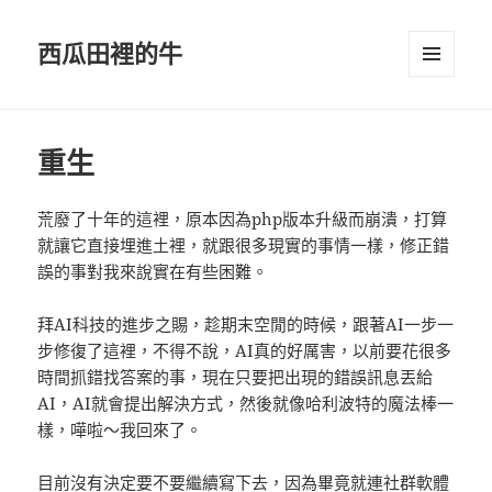
西瓜田裡的牛
選單及
小工具
重生
荒廢了十年的這裡，原本因為php版本升級而崩潰，打算
就讓它直接埋進土裡，就跟很多現實的事情一樣，修正錯
誤的事對我來說實在有些困難。
拜AI科技的進步之賜，趁期末空閒的時候，跟著AI一步一
步修復了這裡，不得不說，AI真的好厲害，以前要花很多
時間抓錯找答案的事，現在只要把出現的錯誤訊息丟給
AI，AI就會提出解決方式，然後就像哈利波特的魔法棒一
樣，嘩啦～我回來了。
目前沒有決定要不要繼續寫下去，因為畢竟就連社群軟體