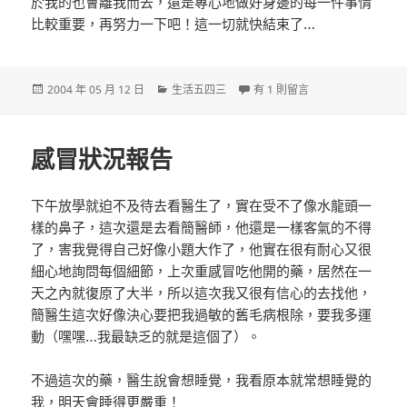
於我的也會離我而去，還是專心地做好身邊的每一件事情
比較重要，再努力一下吧！這一切就快結束了…
發
分
在〈終於輪到我休假了〉中
2004 年 05 月 12 日
生活五四三
有 1 則留言
佈
類
日
期:
感冒狀況報告
下午放學就迫不及待去看醫生了，實在受不了像水龍頭一
樣的鼻子，這次還是去看簡醫師，他還是一樣客氣的不得
了，害我覺得自己好像小題大作了，他實在很有耐心又很
細心地詢問每個細節，上次重感冒吃他開的藥，居然在一
天之內就復原了大半，所以這次我又很有信心的去找他，
簡醫生這次好像決心要把我過敏的舊毛病根除，要我多運
動（嘿嘿…我最缺乏的就是這個了）。
不過這次的藥，醫生說會想睡覺，我看原本就常想睡覺的
我，明天會睡得更嚴重！