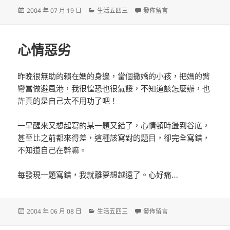
發
分
在〈奶奶往生了〉
2004 年 07 月 19 日
生活五四三
發佈留言
佈
類
日
期:
心情惡劣
昨晚很無助的賴在媽的身邊，當個撒嬌的小孩，把媽的臂
彎當做避風港，我很惶恐也很氣餒，不知道該怎麼辦，也
許真的是自己太不用功了吧！
一早醒來又想起寫的某一題又錯了，心情頓時盪到谷底，
甚至比之前都來得差，這種該寫對的題目，卻完全寫錯，
不知道自己在幹嘛。
每發現一題寫錯，我就離夢想越遠了。心好痛…
發
分
在〈心情惡劣〉
2004 年 06 月 08 日
生活五四三
發佈留言
佈
類
日