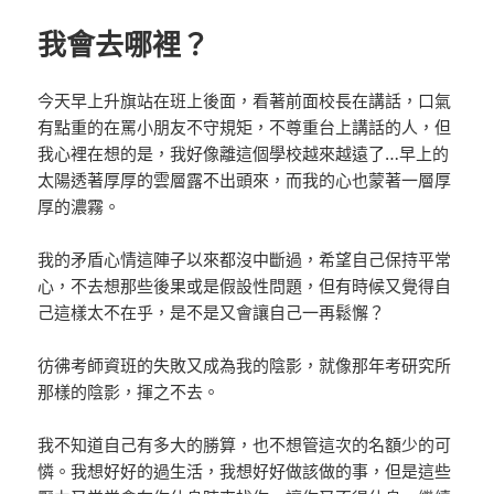
期:
我會去哪裡？
今天早上升旗站在班上後面，看著前面校長在講話，口氣
有點重的在罵小朋友不守規矩，不尊重台上講話的人，但
我心裡在想的是，我好像離這個學校越來越遠了…早上的
太陽透著厚厚的雲層露不出頭來，而我的心也蒙著一層厚
厚的濃霧。
我的矛盾心情這陣子以來都沒中斷過，希望自己保持平常
心，不去想那些後果或是假設性問題，但有時候又覺得自
己這樣太不在乎，是不是又會讓自己一再鬆懈？
彷彿考師資班的失敗又成為我的陰影，就像那年考研究所
那樣的陰影，揮之不去。
我不知道自己有多大的勝算，也不想管這次的名額少的可
憐。我想好好的過生活，我想好好做該做的事，但是這些