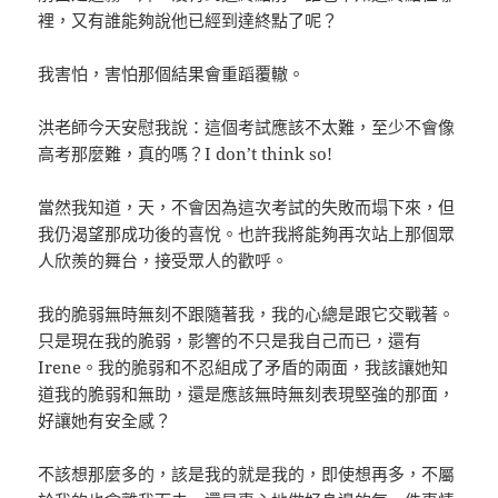
裡，又有誰能夠說他已經到達終點了呢？
我害怕，害怕那個結果會重蹈覆轍。
洪老師今天安慰我說：這個考試應該不太難，至少不會像
高考那麼難，真的嗎？I don’t think so!
當然我知道，天，不會因為這次考試的失敗而塌下來，但
我仍渴望那成功後的喜悅。也許我將能夠再次站上那個眾
人欣羨的舞台，接受眾人的歡呼。
我的脆弱無時無刻不跟隨著我，我的心總是跟它交戰著。
只是現在我的脆弱，影響的不只是我自己而已，還有
Irene。我的脆弱和不忍組成了矛盾的兩面，我該讓她知
道我的脆弱和無助，還是應該無時無刻表現堅強的那面，
好讓她有安全感？
不該想那麼多的，該是我的就是我的，即使想再多，不屬