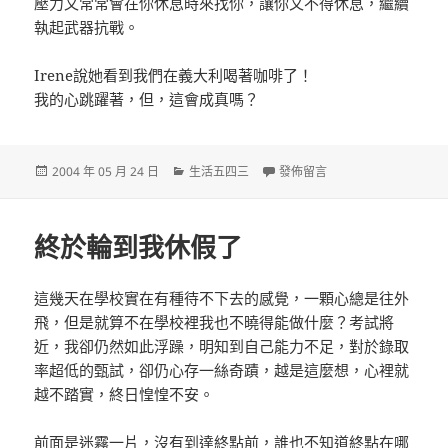
壓力又常常會在你休息時來找你，讓你又不得休息，繼續
執起武器抗戰。
Irene說她看到我們在義大利喝著咖啡了！
我的心跳躍著，但，這會成真嗎？
發
分
在〈我會去哪裡？〉
2004 年 05 月 24 日
生活五四三
發佈留言
佈
類
日
期:
終於輪到我休假了
這幾天在學校實在有種待不下去的感覺，一顆心總是往外
飛，但是就算不在學校裡我也不曉得能做什麼？考試將
近，我卻仍然如此浮躁，明知到自己能力不足，對於錄取
率超低的甄試，卻仍心存一絲奇蹟，越是這麼想，心裡就
越不踏實，終日惶惶不安。
前面是迷霧一片，沒有到達終點前，誰也不知道終點在哪