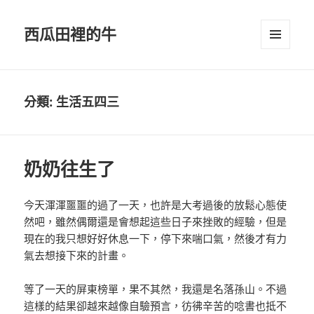
西瓜田裡的牛
選單及
小工具
分類:
生活五四三
奶奶往生了
今天渾渾噩噩的過了一天，也許是大考過後的放鬆心態使
然吧，雖然偶爾還是會想起這些日子來挫敗的經驗，但是
現在的我只想好好休息一下，停下來喘口氣，然後才有力
氣去想接下來的計畫。
等了一天的屏東榜單，果不其然，我還是名落孫山。不過
這樣的結果卻越來越像自驗預言，彷彿辛苦的唸書也抵不