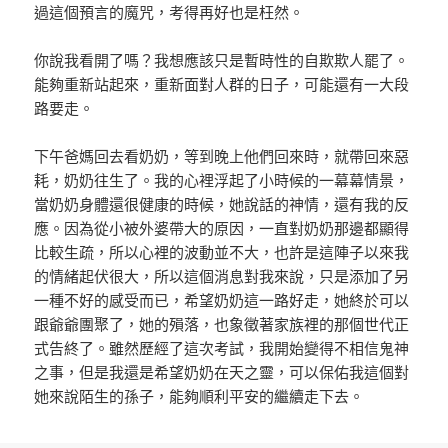
過這個預言的魔咒，考得再好也是枉然。
你說我看開了嗎？我想應該只是暫時性的自欺欺人罷了。
能夠重新站起來，重新面對人群的日子，可能還有一大段
路要走。
下午爸媽回去看奶奶，等到晚上他們回來時，就帶回來惡
耗，奶奶往生了。我的心裡浮起了小時候的一幕幕情景，
當奶奶身體還很健康的時候，她說話的神情，還有我的反
應。因為從小被外婆帶大的原因，一直對奶奶那邊都顯得
比較生疏，所以心裡的波動並不大，也許是這陣子以來我
的情緒起伏很大，所以這個消息對我來說，只是添加了另
一種不好的感受而已，希望奶奶這一路好走，她終於可以
跟爺爺團聚了，她的殞落，也象徵著家族裡的那個世代正
式告終了。雖然歷經了這次考試，我開始變得不相信鬼神
之事，但是我還是希望奶奶在天之靈，可以保佑我這個對
她來說陌生的孫子，能夠順利平安的繼續走下去。