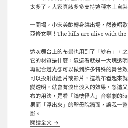
太多了，大家真該多多支持這種本土自製
一開場，小宋美齡轉身繞出場，然後唱歌
亞修女啊！The hills are alive with the
這次舞台上的布景也用到了「紗布」，之
它的材質是什麼，遠遠看就是一大塊透明
再配合燈光卻可以做到許多特殊的舞台效
可以投射出圖片或影片，這塊布看起來就
變透明，就會有淡出淡入的效果，忽遠又
布的用法，是看「鐘樓怪人」音樂劇的時
果而「浮出來」的聖母院牆面，讓我一整
影。
[音樂劇] 世紀回眸‧宋美齡
閱讀全文