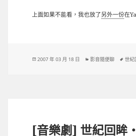
上面如果不能看，我也放了
另外一份
在Y
發
分
標
2007 年 03 月 18 日
影音隨便聊
世紀
佈
類
籤
日
期:
[音樂劇] 世紀回眸