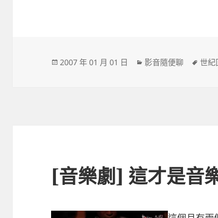
發
分
標
2007 年 01 月 01 日
影音隨便聊
世紀
佈
類
籤
日
期:
[音樂劇] 這才是音