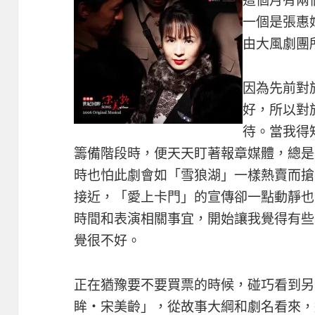
這個月有兩
一個是張惠
由大風劇團
因為先前對
好，所以對
待。當我得
籌備階段時，便天天盯著報章媒體，總是
時也怕此劇會如「雪狼湖」一樣熱賣而搶
接近，「愛上卡門」的宣傳卻一點動靜也
時間和表演相關事宜，開始讓我覺得有些
覺很不好。
正在猶豫要不要買票的時候，碰巧看到另
眸‧宋美齡」，從故事大綱和劇名看來，