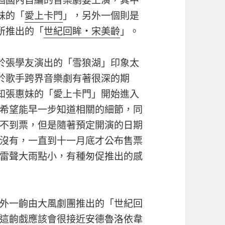
個國內自編的音樂劇要上演，其中
妹的「
愛上卡門
」，另外一個則是
所推出的「
世紀回眸‧宋美齡
」。
於張學友演出的「雪狼湖」印象太
於歌手跨界音樂劇有著很深的期
知張惠妹的「愛上卡門」開始進入
希望能早一步知道相關的細節，同
不到票，但是隨著預定開演的日期
沒有，一直到十一月底才公布售票
雷聲大雨點小，有種匆促推出的感
外一齣由大風劇團推出的「世紀回
這齣戲應該會很接近安德魯洛依韋