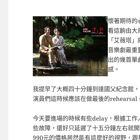
懷著期待的
看這齣由大
「艾薇塔」
音樂劇最重
出的幾首單
感。
我提早了大概四十分鐘到達國父紀念館，
演員們這時候應該在做最後的rehearsal
今天要進場的時候有些delay，根據工
些故障，還好只延遲了十五分鐘左右就開
990元的價格居然能有這麼好的視野，