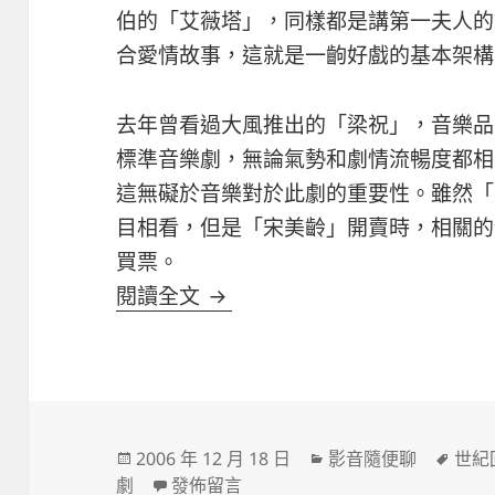
伯的「艾薇塔」，同樣都是講第一夫人的
合愛情故事，這就是一齣好戲的基本架構
去年曾看過大風推出的「梁祝」，音樂品
標準音樂劇，無論氣勢和劇情流暢度都相
這無礙於音樂對於此劇的重要性。雖然「
目相看，但是「宋美齡」開賣時，相關的
買票。
[音樂劇] 這才是音樂劇嘛！
閱讀全文
發
分
標
2006 年 12 月 18 日
影音隨便聊
世紀
佈
在〈[音樂劇] 這才是音樂劇嘛！〉
類
籤
劇
發佈留言