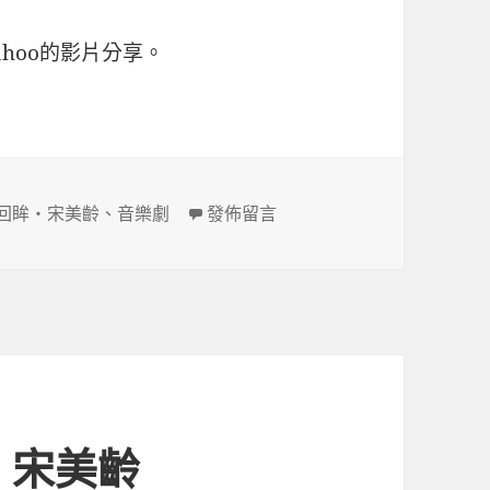
ahoo的影片分享。
在〈[音樂劇] 世紀回眸‧宋美齡演
回眸‧宋美齡
、
音樂劇
發佈留言
‧宋美齡