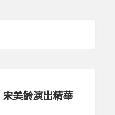
眸‧宋美齡演出精華