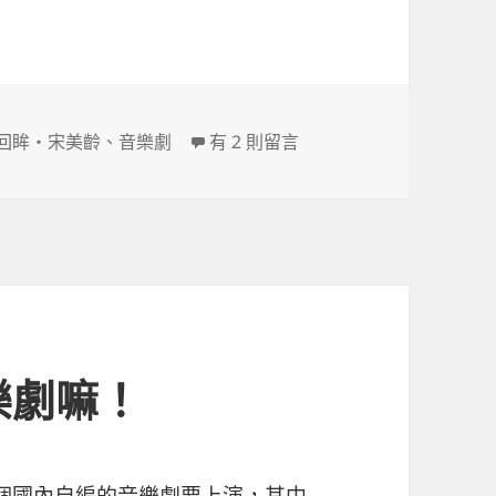
在〈[音樂劇] 世紀回眸‧宋美齡〉中
回眸‧宋美齡
、
音樂劇
有 2 則留言
樂劇嘛！