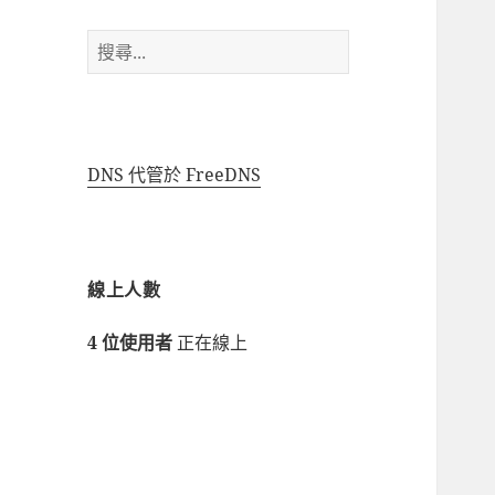
搜
尋
關
鍵
字:
DNS 代管於 FreeDNS
線上人數
4 位使用者
正在線上