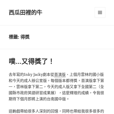
西瓜田裡的牛
選單及
小工具
標籤:
得獎
噗…又得獎了！
去年寫的Inky Jacky劇本從
首演版
、上個月雲林的國小版
和今天的成人辦公室版，每個版本都得獎，首演版拿下第
一，雲林版拿下第二，今天的成人版又拿下全國第二（全
國縣市政府英語研習成果展），這麼輝煌的成績，令我很
期待下個月即將上演的台南國中版。
這齣戲帶給很多人深刻的回憶，同時也帶給我很多很多的