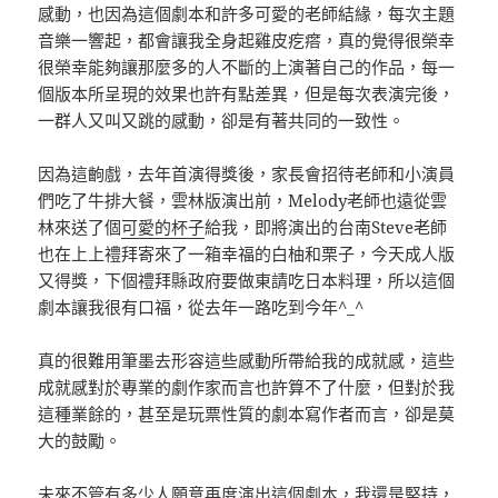
感動，也因為這個劇本和許多可愛的老師結緣，每次主題
音樂一響起，都會讓我全身起雞皮疙瘩，真的覺得很榮幸
很榮幸能夠讓那麼多的人不斷的上演著自己的作品，每一
個版本所呈現的效果也許有點差異，但是每次表演完後，
一群人又叫又跳的感動，卻是有著共同的一致性。
因為這齣戲，去年首演得獎後，家長會招待老師和小演員
們吃了牛排大餐，雲林版演出前，Melody老師也遠從雲
林來送了個
可愛的杯子
給我，即將演出的台南Steve老師
也在上上禮拜寄來了一箱幸福的白柚和栗子，今天成人版
又得獎，下個禮拜縣政府要做東請吃日本料理，所以這個
劇本讓我很有口福，從去年一路吃到今年^_^
真的很難用筆墨去形容這些感動所帶給我的成就感，這些
成就感對於專業的劇作家而言也許算不了什麼，但對於我
這種業餘的，甚至是玩票性質的劇本寫作者而言，卻是莫
大的鼓勵。
未來不管有多少人願意再度演出這個劇本，我還是堅持，