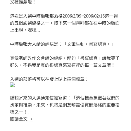
又被推薦啦！
這次是入選
中時編輯部落格
2006/2/09~2006/02/16這一週
的五個嚴選優格之一，接下來一個禮拜都在在中時的版面
上出現，嘿嘿…
中時編輯大人給的評語是：「文筆生動，書寫認真。」
真像老師改作文會給的評語，那句「書寫認真」讓我笑了
好久，不過我是真的很認真來寫這裡的每一篇文章唷！
入選的部落格可以在版上貼上這個標章：
編輯寄來的入選通知信裡寫道：「這個標章象徵著我們的
肯定與推崇，未來，也將是網友辨識優質部落格的重要指
標之一！」
又來一個驚喜
閱讀全文