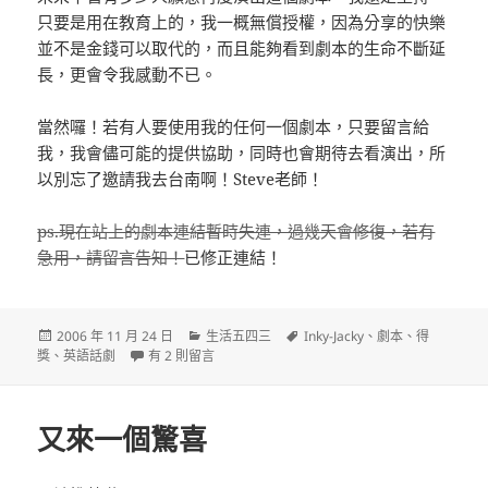
只要是用在教育上的，我一概無償授權，因為分享的快樂
並不是金錢可以取代的，而且能夠看到劇本的生命不斷延
長，更會令我感動不已。
當然囉！若有人要使用我的任何一個劇本，只要留言給
我，我會儘可能的提供協助，同時也會期待去看演出，所
以別忘了邀請我去台南啊！Steve老師！
ps.現在站上的劇本連結暫時失連，過幾天會修復，若有
急用，請留言告知！
已修正連結！
發
分
標
2006 年 11 月 24 日
生活五四三
Inky-Jacky
、
劇本
、
得
佈
在〈噗…又得獎了！〉中
類
籤
獎
、
英語話劇
有 2 則留言
日
期:
又來一個驚喜