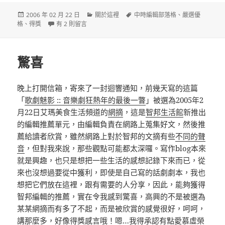
發
分
標
2006 年 02 月 22 日
關於這裡
中時編輯部落格
、
嚴選優
佈
在〈又來一個驚喜〉中
類
籤
格
、
得獎
有 2 則留言
日
期:
驚喜
晚上打開信箱，寄來了一封迴響通知，前幾天寫的這篇
「
歌劇魅影 :: 音樂劇狂熱年的最後一瞥
」被選為2005年2
月22日艾瑪美食生活頻道的
網摘
，這是
智邦生活館
新推出
的編輯推薦單元，由編輯負責在網路上蒐集好文，然後推
薦給讀者欣賞，雖然網路上對於智邦的文摘有些
不同的聲
音
，但對我來說，那些觀點可能都太深囉。寫作blog本來
就是興趣，也只是想把一些生活的感想記錄下來而已，從
來也沒想過要從中獲利，即使是自己寫的話劇劇本，我也
想把它們放在這裡，跟有需要的人分享，因此，能夠獲得
智邦編輯的推薦，實在令我感到驚喜，高興的不是被選為
某某網摘而有多了不起，而是被欣賞的感覺很好，呵呵，
講那麼多，好像得獎感言哦！嗯…我得承認有點愛慕虛榮