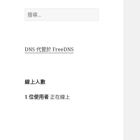
搜
尋
關
鍵
字:
DNS 代管於 FreeDNS
線上人數
1 位使用者
正在線上