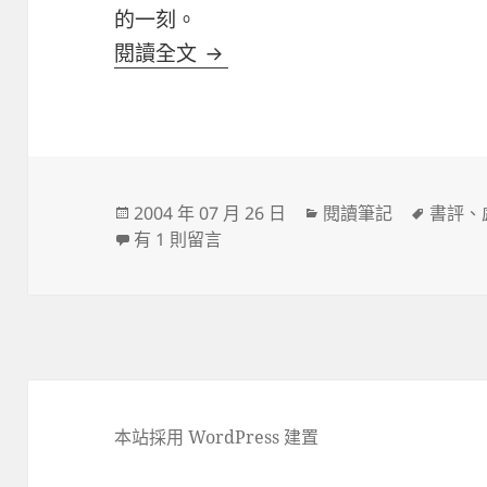
的一刻。
看見自己的天才 :: 盧蘇偉
閱讀全文
發
分
標
2004 年 07 月 26 日
閱讀筆記
書評
、
佈
在〈看見自己的天才 :: 盧蘇偉〉中
類
籤
有 1 則留言
日
期:
本站採用 WordPress 建置