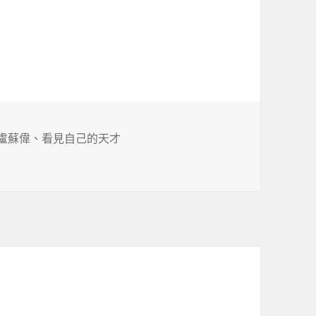
盧蘇偉
、
看見自己的天才