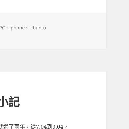
 PC
、
iphone
、
Ubuntu
G行動上網〉中
 小記
過了兩年，從7.04到9.04，