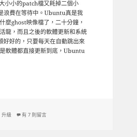
和大大小小的patch檔又耗掉二個小
浪費在等待中。Ubuntu真是我
麼ghost映像檔了，二十分鐘，
活龍，而且之後的軟體更新和系統
照顧好好的，只要每天在自動跳出來
軟體都直接更新到底，Ubuntu
在〈升級 Ubuntu 9.04 小記〉中
、
升級
有 7 則留言