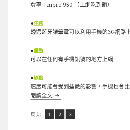
費率：mpro 950 （上網吃到飽）
●
任務
透過藍牙讓筆電可以利用手機的3G網路
●
優點
可以在任何有手機訊號的地方上網
●
缺點
速度可能會受到些微的影響，手機也會比
Ubuntu 9.04 透過 iphon
閱讀全文
頁
頁
頁
頁次:
1
2
,
3
,
次
次
次