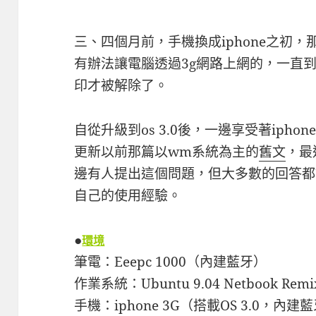
三、四個月前，手機換成iphone之初，那
有辦法讓電腦透過3g網路上網的，一直到iph
印才被解除了。
自從升級到os 3.0後，一邊享受著iph
更新以前那篇以wm系統為主的
舊文
，最
邊有人提出這個問題，但大多數的回答都
自己的使用經驗。
●
環境
筆電：Eeepc 1000（內建藍牙）
作業系統：Ubuntu 9.04 Netbook R
手機：iphone 3G（搭載OS 3.0，內建