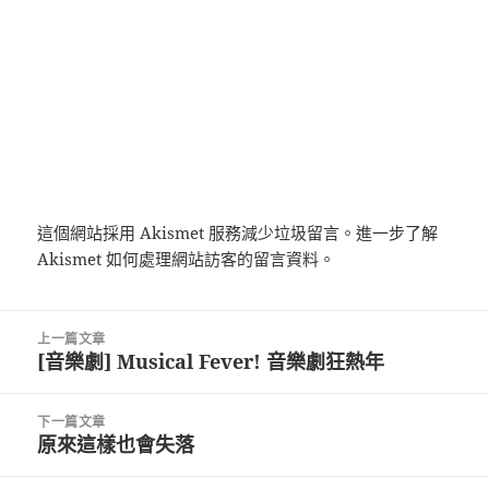
這個網站採用 Akismet 服務減少垃圾留言。
進一步了解
Akismet 如何處理網站訪客的留言資料
。
文
上一篇文章
章
[音樂劇] Musical Fever! 音樂劇狂熱年
上
導
一
覽
篇
下一篇文章
文
原來這樣也會失落
下
章:
一