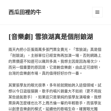
西瓜田裡的牛
選單及
小工具
[音樂劇] 雪狼湖真是個削鋃湖
兩天內把小巨蛋兩萬多張門票全賣光，「雪狼湖」真是個
「削鋃湖」，主辦單位已經宣佈再加演一場，否則網路上
的票價還不知道可以飆到多高。我想主因是因為場次少，
而另一個重要的原因是，它是齣音樂劇，由此足可證明，
台灣的音樂劇市場，真的值得好好炒作一番。
其實張學友的眼光很準，多年前就開始跨入這個領域，試
想以今日盜版猖獗，歌手的唱片銷量大不如前（更不用說
某些過氣歌手），如果這只是單純的張學友演唱會，我想
票房再怎麼樣也比不上周杰倫一輩的年輕歌手，而張學友
以創意音樂劇的模式，延續他的歌唱生命，確實眼光獨