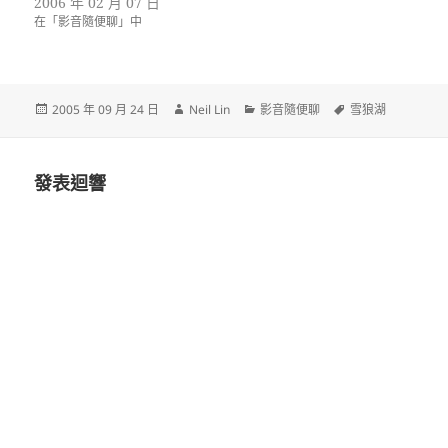
2006 年 02 月 07 日
在「影音隨便聊」中
發
作
分
標
2005 年 09 月 24 日
Neil Lin
影音隨便聊
雪狼湖
佈
者
類
籤
日
期:
發表迴響