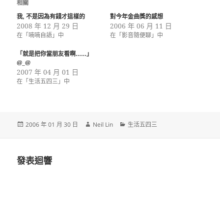
相關
我, 不是因為有錢才這樣的
對今年金曲獎的感想
2008 年 12 月 29 日
2006 年 06 月 11 日
在「喃喃自語」中
在「影音隨便聊」中
「就是把你當朋友看啊……」
@_@
2007 年 04 月 01 日
在「生活五四三」中
發
作
分
2006 年 01 月 30 日
Neil Lin
生活五四三
佈
者
類
日
期:
發表迴響