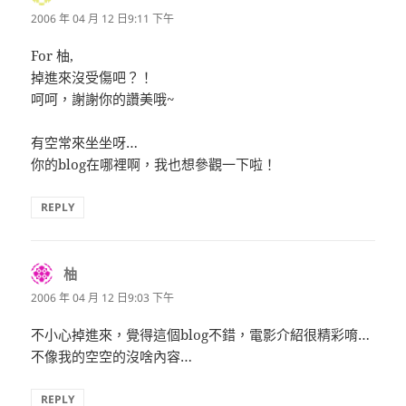
示:
2006 年 04 月 12 日9:11 下午
For 柚,
掉進來沒受傷吧？！
呵呵，謝謝你的讚美哦~
有空常來坐坐呀…
你的blog在哪裡啊，我也想參觀一下啦！
REPLY
柚
表
示:
2006 年 04 月 12 日9:03 下午
不小心掉進來，覺得這個blog不錯，電影介紹很精彩唷…
不像我的空空的沒啥內容…
REPLY