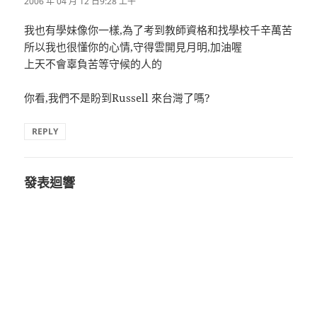
2006 年 04 月 12 日9:28 上午
我也有學妹像你一樣,為了考到教師資格和找學校千辛萬苦
所以我也很懂你的心情,守得雲開見月明,加油喔
上天不會辜負苦等守候的人的
你看,我們不是盼到Russell 來台灣了嗎?
REPLY
發表迴響