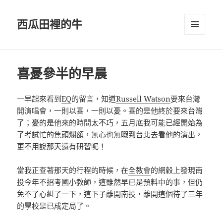
西瓜田裡的牛
選單及
小工具
喜憂參半的早晨
一早起來看到
EQ
的留言，知道
Russell Watson
要來台灣
開演唱會，一則以喜，一則以憂。喜的是他終於要來台灣
了；憂的是他來的時間太不巧，五月底我可能已經開始為
了考試忙的焦頭爛額，無心也無暇到台北去看他的演出，
更不用說那天還有研習呢！
當我正查著那天的行程的時候，在
全教會
的網穀上發現南
投今年不招考國小教師，這雖然早已是預料中的事，但仍
免不了心糾了一下，這下子離開南投，離開這個待了三年
的學校是已成定局了。