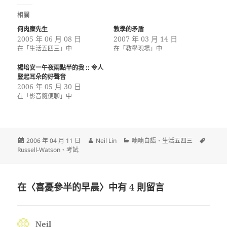
相關
何肉糜先生
教學的矛盾
2005 年 06 月 08 日
2007 年 03 月 14 日
在「生活五四三」中
在「教學現場」中
楊培安ー午夜兩點半的我 :: 令人
豎起耳朵的好聲音
2006 年 05 月 30 日
在「影音隨便聊」中
發
作
分
標
2006 年 04 月 11 日
Neil Lin
喃喃自語
、
生活五四三
佈
者
類
籤
Russell-Watson
、
考試
日
期:
在〈喜憂參半的早晨〉中有 4 則留言
Neil
表