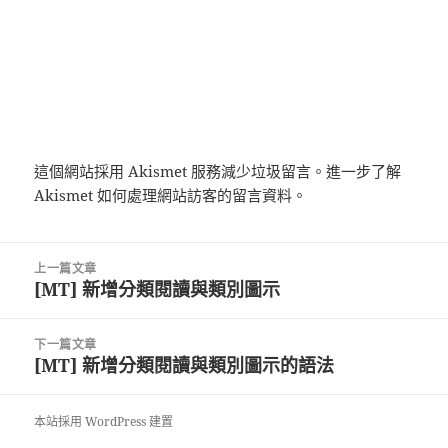
這個網站採用 Akismet 服務減少垃圾留言。
進一步了解
Akismet 如何處理網站訪客的留言資料
。
文
上一篇文章
章
[MT] 新增分類閱讀與類別圖示
上
導
一
覽
篇
下一篇文章
文
[MT] 新增分類閱讀與類別圖示的語法
下
章:
一
篇
本站採用 WordPress 建置
文