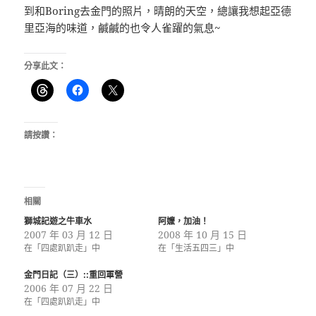
到和Boring去金門的照片，晴朗的天空，總讓我想起亞德
里亞海的味道，鹹鹹的也令人雀躍的氣息~
分享此文：
請按讚：
相關
獅城記遊之牛車水
阿嬤，加油！
2007 年 03 月 12 日
2008 年 10 月 15 日
在「四處趴趴走」中
在「生活五四三」中
金門日記（三）::重回軍營
2006 年 07 月 22 日
在「四處趴趴走」中