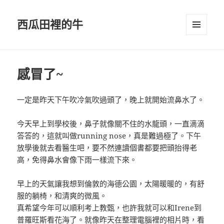
西瓜田裡的牛
選單及
小工具
感冒了~
一定是昨天下午吹冷氣吹過頭了，晚上就開始流鼻水了。
今天早上到學校後，鼻子就像關不住的水龍頭，一直滴滴
答答的，這就叫做running nose，真是難過極了。下午
放學後就去看醫生吧，要不然連讀個書都要把頭抬得老
高，免得鼻水會像下雨一樣流下來。
早上的天氣讓我想到倫敦的海德公園，太陽暖暖的，有舒
服的躺椅，和清爽的微風。
真希望今年可以順利考上教甄，也許我就可以和Irene到
普羅旺斯看花海了。就像昨天在整理電腦裡的相片時，看