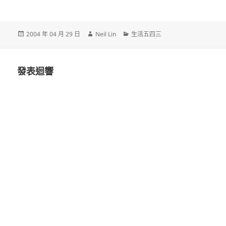
發
作
分
2004 年 04 月 29 日
Neil Lin
生活五四三
佈
者
類
日
期:
發表迴響