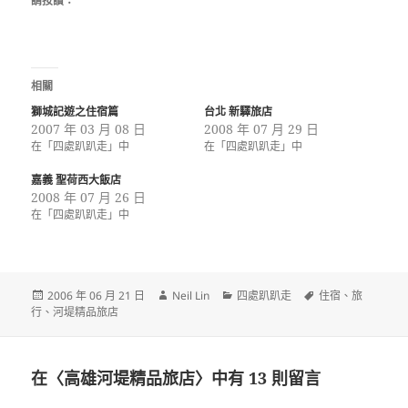
請按讚：
相關
獅城記遊之住宿篇
台北 新驛旅店
2007 年 03 月 08 日
2008 年 07 月 29 日
在「四處趴趴走」中
在「四處趴趴走」中
嘉義 聖荷西大飯店
2008 年 07 月 26 日
在「四處趴趴走」中
發
作
分
標
2006 年 06 月 21 日
Neil Lin
四處趴趴走
住宿
、
旅
佈
者
類
籤
行
、
河堤精品旅店
日
期:
在〈高雄河堤精品旅店〉中有 13 則留言