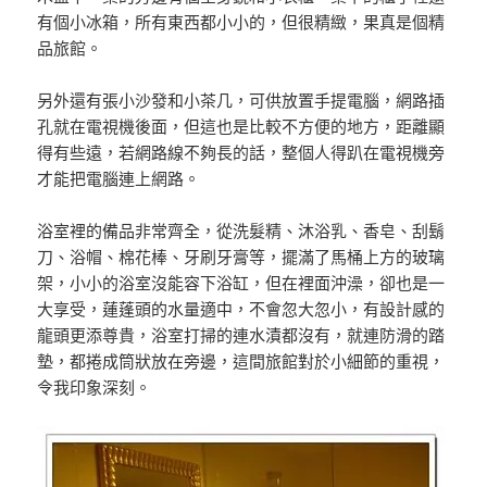
有個小冰箱，所有東西都小小的，但很精緻，果真是個精
品旅館。
另外還有張小沙發和小茶几，可供放置手提電腦，網路插
孔就在電視機後面，但這也是比較不方便的地方，距離顯
得有些遠，若網路線不夠長的話，整個人得趴在電視機旁
才能把電腦連上網路。
浴室裡的備品非常齊全，從洗髮精、沐浴乳、香皂、刮鬍
刀、浴帽、棉花棒、牙刷牙膏等，擺滿了馬桶上方的玻璃
架，小小的浴室沒能容下浴缸，但在裡面沖澡，卻也是一
大享受，蓮蓬頭的水量適中，不會忽大忽小，有設計感的
龍頭更添尊貴，浴室打掃的連水漬都沒有，就連防滑的踏
墊，都捲成筒狀放在旁邊，這間旅館對於小細節的重視，
令我印象深刻。