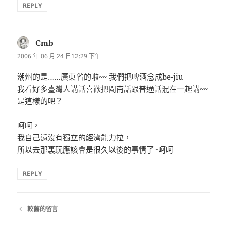
REPLY
Cmb
表
示:
2006 年 06 月 24 日12:29 下午
潮州的是……廣東省的啦~~ 我們把啤酒念成be-jiu
我看好多臺灣人講話喜歡把閩南話跟普通話混在一起講~~
是這樣的吧？
呵呵，
我自己還沒有獨立的經濟能力拉，
所以去那裏玩應該會是很久以後的事情了~`呵呵
REPLY
留
較舊的留言
言
導