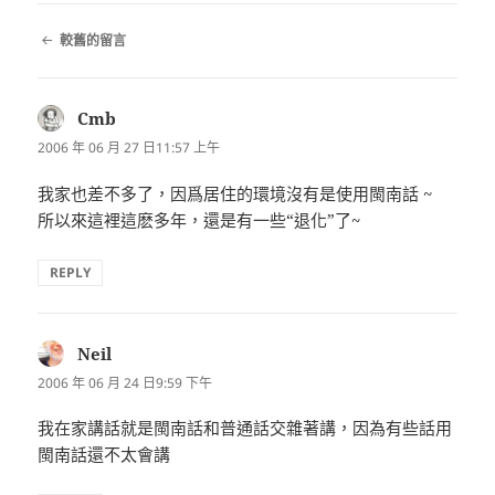
留
較舊的留言
言
導
覽
Cmb
表
示:
2006 年 06 月 27 日11:57 上午
我家也差不多了，因爲居住的環境沒有是使用閩南話 ~
所以來這裡這麽多年，還是有一些“退化”了~
REPLY
Neil
表
示:
2006 年 06 月 24 日9:59 下午
我在家講話就是閩南話和普通話交雜著講，因為有些話用
閩南話還不太會講