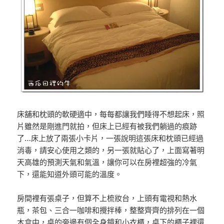
床舖和枕頭的軟硬適中，每每都讓我們睡得不想起床，照
片雖然是剛進門就拍，但床上已經有被我們躺過的痕跡
了…床上放了兩張小卡片，一張說明這張床和枕頭已經過
消毒，請安心使用之類的，另一張就貼心了，上面寫著明
天高雄的預測天氣和氣溫，讓你可以在房裡超強的冷氣
下，還能知道外頭可能的溫度。
房間裡有張桌子，但算不上梳妝台，上頭有電視和熱水
瓶，茶包、三合一咖啡和攪拌棒，整整齊齊的排列在一個
木盒中，桌的旁邊有個全身鏡和小衣櫃，桌下的櫃子裡還