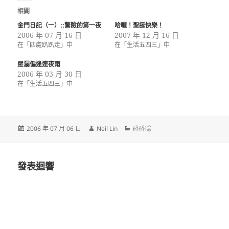
相關
金門日記（一）::驚險的第一夜
哈囉！聖誕快樂！
2006 年 07 月 16 日
2007 年 12 月 16 日
在「四處趴趴走」中
在「生活五四三」中
屋漏偏逢連夜雨
2006 年 03 月 30 日
在「生活五四三」中
發
作
分
2006 年 07 月 06 日
Neil Lin
碎碎唸
佈
者
類
日
期:
發表迴響