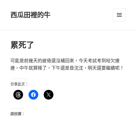
西瓜田裡的牛
選單及
小工具
累死了
可能是前幾天的疲倦還沒補回來，今天考試考到哈欠連
連，中午就算睡了，下午還是昏沈沈，明天還要繼續呢！
分享此文：
請按讚：