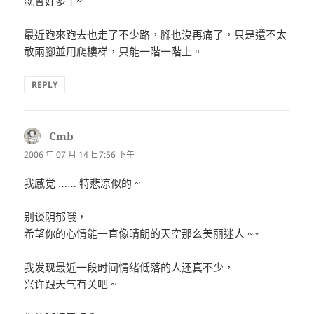
就會好多了~
最近跑來跑去也走了不少路，腳也沒再痛了，只是還不太
敢兩腳並用爬樓梯，只能一階一階上。
REPLY
Cmb
表
示:
2006 年 07 月 14 日7:56 下午
我感觉 …… 特悲凉似的 ~
别谈阴郁哦，
希望你的心情能一直像晴朗的天空那么美丽迷人 ~~
我发现最近一段时间情绪低落的人还真不少，
兴许跟天气有关吧 ~