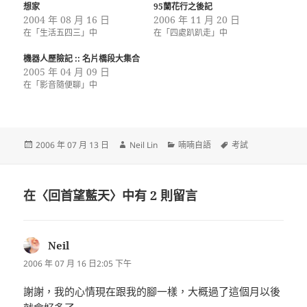
想家
95蘭花行之後記
2004 年 08 月 16 日
2006 年 11 月 20 日
在「生活五四三」中
在「四處趴趴走」中
機器人歷險記 :: 名片橋段大集合
2005 年 04 月 09 日
在「影音隨便聊」中
發
作
分
標
2006 年 07 月 13 日
Neil Lin
喃喃自語
考試
佈
者
類
籤
日
期:
在〈回首望藍天〉中有 2 則留言
Neil
表
示:
2006 年 07 月 16 日2:05 下午
謝謝，我的心情現在跟我的腳一樣，大概過了這個月以後