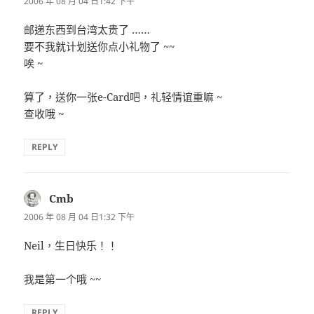
2006 年 08 月 04 日1:42 下午
邮递东西到台湾太贵了 ……
要不我就计划送你点小礼物了 ~~
唉 ~
算了，送你一张e-Card吧，礼轻情谊重嘛 ~
查收哦 ~
REPLY
Cmb
表
示:
2006 年 08 月 04 日1:32 下午
Neil，生日快乐！！
我是第一个哦 ~~
REPLY