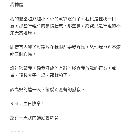
我神傷。
我的願望越來越小，小的就算沒有了，我也是輕嘆一口
氣，那些年輕時的豪情壯志，那些夢，終究只是年輕的不
知天高地厚。
即使有人買了蛋糕放在我眼前要我許願，恐怕我也許不滿
那三個心願。
誰能陪著我，聽我狂放的言辭，縱容我放肆的行為，或
者，讓我大哭一場，那就夠了。
該高興的這一天，卻感到無聲的孤寂。
Neil，生日快樂！
總有一天我的謎底會解開……