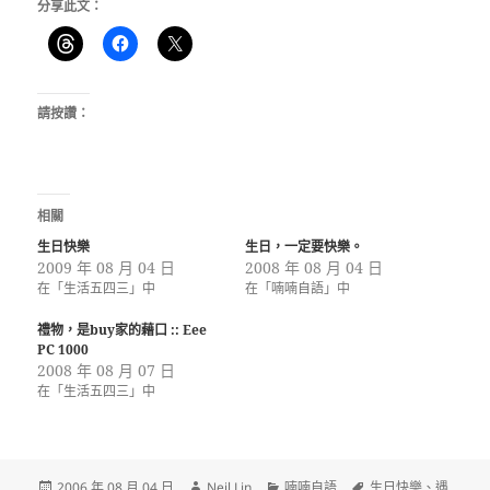
分享此文：
請按讚：
相關
生日快樂
生日，一定要快樂。
2009 年 08 月 04 日
2008 年 08 月 04 日
在「生活五四三」中
在「喃喃自語」中
禮物，是buy家的藉口 :: Eee
PC 1000
2008 年 08 月 07 日
在「生活五四三」中
發
作
分
標
2006 年 08 月 04 日
Neil Lin
喃喃自語
生日快樂
、
遇