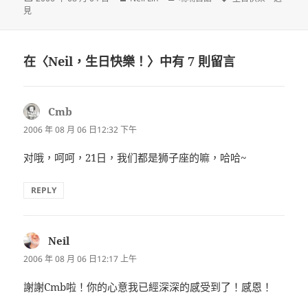
佈
者
類
籤
見
日
期:
在〈Neil，生日快樂！〉中有 7 則留言
Cmb
表
示:
2006 年 08 月 06 日12:32 下午
对哦，呵呵，21日，我们都是狮子座的嘛，哈哈~
REPLY
Neil
表
示:
2006 年 08 月 06 日12:17 上午
謝謝Cmb啦！你的心意我已經深深的感受到了！感恩！