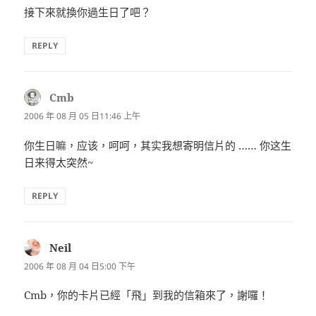
接下來就換你過生日了吧？
REPLY
Cmb
表
示:
2006 年 08 月 05 日11:46 上午
你生日嘛，应该，呵呵，其实我想寄明信片的 …… 你这生
日来得太突然~
REPLY
Neil
表
示:
2006 年 08 月 04 日5:00 下午
Cmb，你的卡片已經「飛」到我的信箱來了，謝囉！