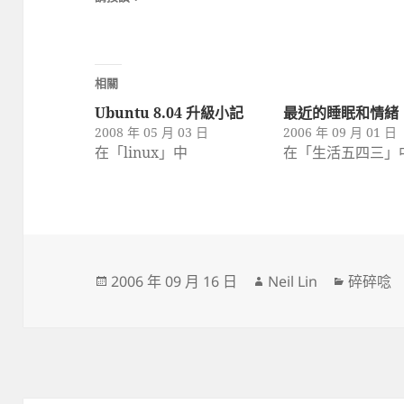
相關
Ubuntu 8.04 升級小記
最近的睡眠和情緒
2008 年 05 月 03 日
2006 年 09 月 01 日
在「linux」中
在「生活五四三」
發
作
分
2006 年 09 月 16 日
Neil Lin
碎碎唸
佈
者
類
日
期: