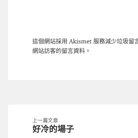
這個網站採用 Akismet 服務減少垃圾留
網站訪客的留言資料
。
文
章
上一篇文章
好冷的場子
導
上
覽
一