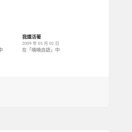
我還活著
2009 年 05 月 02 日
中
在「喃喃自語」中