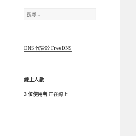
搜
尋
關
鍵
字:
DNS 代管於 FreeDNS
線上人數
3 位使用者
正在線上