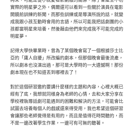
實際的明星夢之外，偶爾還可以看到一些關於演員在電影
開鏡前訓練的新聞，而那些訓練或是導演所說的話，就變
成我跟小孩互動時會用的言語，所以可能我把話劇團的小
孩都當明星來培養，然後藉由他們來完成我不可能完成的
明星夢。
記得大學快畢業時，曾為了某個晚會寫了一個根據莎士比
亞的「庸人自擾」所改編的劇本，但那個晚會最後流產，
所以劇本也沒演出過，那可是大學時的一大遺憾啊！那份
劇本現在也不知道丟到哪裡去了！
對於這個研習邀約要講什麼樣的主題和內容，心裡大概已
經有了底，我想就同樣身為老師的心情，去和大家分享在
學校裡執導話劇可能遇到的困難和解決的方法，可能會比
試圖去培養每個人的戲感還來得受用，我也希望這個研習
會讓那些老師覺得是有用的，而且是值得花時間聽的，而
不是一邊改著學生作業，一邊可有可無的聽著。