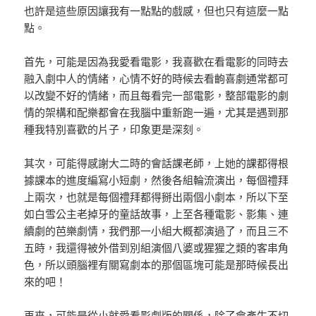
也許是這些原因讓我有一點點的戲感，但也只有這麼一點
點。
首先，可能是因為我愛看電影，我喜歡在看電影的同時去
融入劇中人的情緒，心情不好的時候去看齣喜劇通常都可
以改變不好的情緒，而且每看完一部電影，整部電影的劇
情的架構和配樂都會在我腦中重新跑一遍，尤其是遇到那
種我特別喜歡的片子，印象更是深刻。
其次，可能得感謝大二時的會話課老師，上她的課都得根
據課本的進度編寫小短劇，然後各組輪流演出，每個禮拜
上兩次，也就是每個禮拜都得掰出兩個小劇本，所以下至
如白雪公主老掉牙的童話故事，上至各種電影、影集、連
續劇的芭樂劇情，我們那一小組大概都演過了，而且三不
五時，我還得被外借到別組演個八婆或猩猩之類的客串角
色，所以頭腦裡有關寫劇本的那個區塊可能是那時候長出
來的吧！
再來，可能是從小就愛看影劇版的關係，除了會產生不切