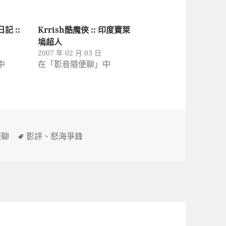
 ::
Krrish酷魔俠 :: 印度寶萊
塢超人
2007 年 02 月 03 日
中
在「影音隨便聊」中
標
便聊
影評
、
怒海爭鋒
籤