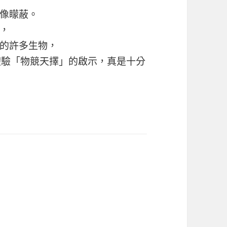
像矇蔽。
，
的許多生物，
體驗「物競天擇」的啟示，真是十分