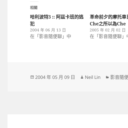
相關
哈利波特3 :: 阿茲卡班的逃
革命前夕的摩托車日記
犯
Che之所以為Che
2004 年 06 月 13 日
2005 年 02 月 02 日
在「影音隨便聊」中
在「影音隨便聊」
發
作
分
2004 年 05 月 09 日
Neil Lin
影音隨
佈
者
類
日
期: