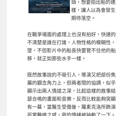
頭，想要拍出船的速
樣，讓人以為會發生
期待落空。
在戰爭場面的處理上也沒有拍好，快速的
不清楚是誰在打誰，人物性格的模糊性，
墜，不但影片中的船長快要管不住他的船
移，就正如那些水手一樣。
既然故事說的不吸引人，導演又把部份焦
屬的觀念角力上，但兩者間的協調，似乎
顯示出兩人情誼之深，比起這樣的敘事結
瑟合鳴的畫面和音樂，反而比較能夠突顯
有一幕，當醫生受傷後，羅素克洛所飾演
孤掌難鳴之感，我的情緒被抽動了一下。