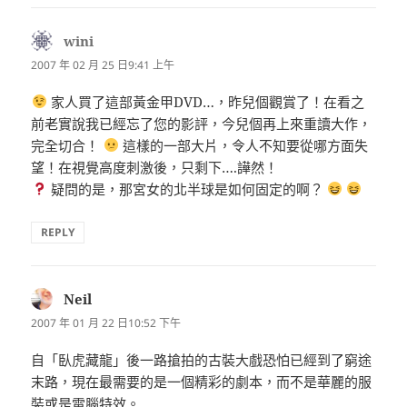
wini
表
示:
2007 年 02 月 25 日9:41 上午
家人買了這部黃金甲DVD…，昨兒個觀賞了！在看之
前老實說我已經忘了您的影評，今兒個再上來重讀大作，
完全切合！
這樣的一部大片，令人不知要從哪方面失
望！在視覺高度刺激後，只剩下….譁然！
疑問的是，那宮女的北半球是如何固定的啊？
REPLY
Neil
表
示:
2007 年 01 月 22 日10:52 下午
自「臥虎藏龍」後一路搶拍的古裝大戲恐怕已經到了窮途
末路，現在最需要的是一個精彩的劇本，而不是華麗的服
裝或是電腦特效。