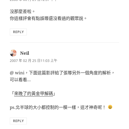
沒那麼差啦。
你這樣評會有點誤導還沒看過的觀眾說。
REPLY
Neil
表
示:
2007 年 02 月 25 日11:03 上午
@ wini，下面這篇影評給了張導另外一個角度的解析，
可以看看…
「
來晚了的黃金甲解碼
」
ps.北半球的大小都控制的一模一樣，這才神奇呢！
REPLY