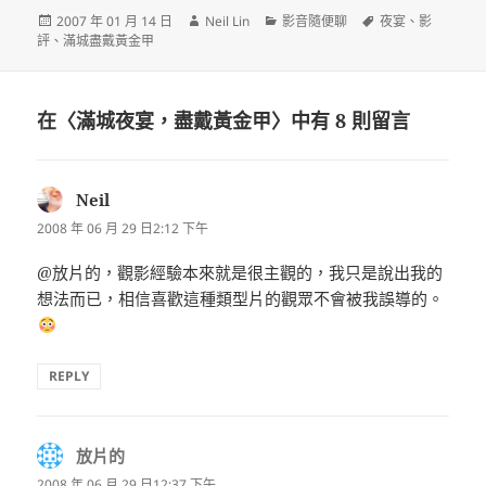
發
作
分
標
2007 年 01 月 14 日
Neil Lin
影音隨便聊
夜宴
、
影
佈
者
類
籤
評
、
滿城盡戴黃金甲
日
期:
在〈滿城夜宴，盡戴黃金甲〉中有 8 則留言
Neil
表
示:
2008 年 06 月 29 日2:12 下午
@放片的，觀影經驗本來就是很主觀的，我只是說出我的
想法而已，相信喜歡這種類型片的觀眾不會被我誤導的。
REPLY
放片的
表
示:
2008 年 06 月 29 日12:37 下午