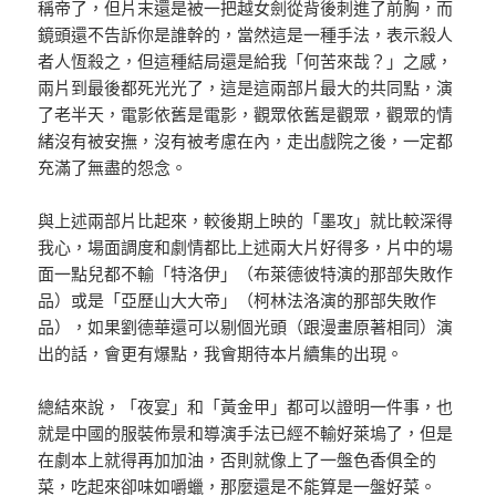
稱帝了，但片末還是被一把越女劍從背後刺進了前胸，而
鏡頭還不告訴你是誰幹的，當然這是一種手法，表示殺人
者人恆殺之，但這種結局還是給我「何苦來哉？」之感，
兩片到最後都死光光了，這是這兩部片最大的共同點，演
了老半天，電影依舊是電影，觀眾依舊是觀眾，觀眾的情
緒沒有被安撫，沒有被考慮在內，走出戲院之後，一定都
充滿了無盡的怨念。
與上述兩部片比起來，較後期上映的「墨攻」就比較深得
我心，場面調度和劇情都比上述兩大片好得多，片中的場
面一點兒都不輸「特洛伊」（布萊德彼特演的那部失敗作
品）或是「亞歷山大大帝」（柯林法洛演的那部失敗作
品），如果劉德華還可以剔個光頭（跟漫畫原著相同）演
出的話，會更有爆點，我會期待本片續集的出現。
總結來說，「夜宴」和「黃金甲」都可以證明一件事，也
就是中國的服裝佈景和導演手法已經不輸好萊塢了，但是
在劇本上就得再加加油，否則就像上了一盤色香俱全的
菜，吃起來卻味如嚼蠟，那麼還是不能算是一盤好菜。