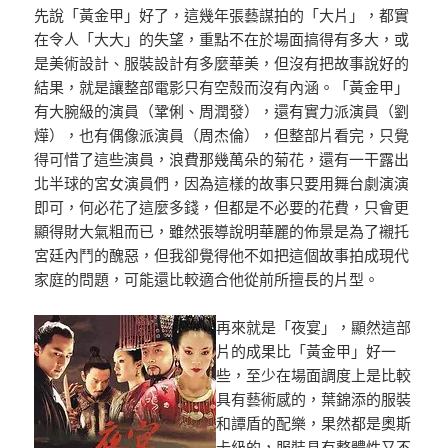
先說「黃金甲」好了，這幾年張藝謀拍的「大片」，都實
在令人「大大」的失望，重點不在於場面搞得有多大，或
是美術設計、服裝設計有多麼華美，但沒有把故事說好的
結果，就是讓整部電影只有空殼而沒有內涵。「黃金甲」
有大腕級的演員（鞏俐、周潤發），還有實力派演員（劉
燁），也有偶像派演員（周杰倫），但整部片看完，只覺
得可惜了這些演員，浪費那幾萬朵的菊花，還有一干露出
北半球的宮女演員們，因為這樣的故事只要用舞台劇演演
即可，何必花了這麼多錢，但都是不必要的花費，只會更
顯得財大氣粗而已，雖然張導說明華麗的佈景是為了襯托
宮廷內鬥的醜惡，但我卻覺得他不如把這個故事拍成現代
家庭的問題，可能還比較適合他從前所擅長的片型。
再來就是「夜宴」，顯然這部
片的成果比「黃金甲」好一
些，至少在場面調度上是比較
具有藝術感的，葉錦添的服裝
和譚盾的配樂，果然都是奧斯
卡級的，服裝具有整體性又不