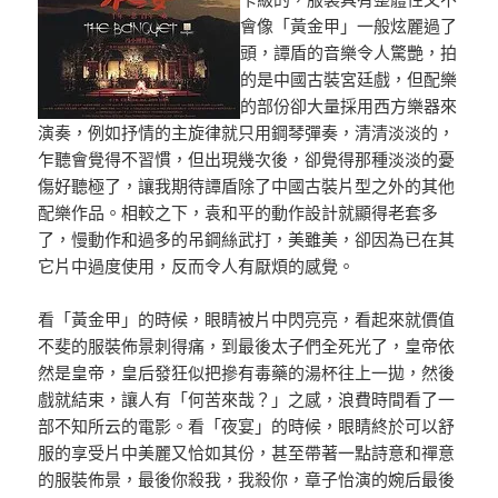
會像「黃金甲」一般炫麗過了
頭，譚盾的音樂令人驚艷，拍
的是中國古裝宮廷戲，但配樂
的部份卻大量採用西方樂器來
演奏，例如抒情的主旋律就只用鋼琴彈奏，清清淡淡的，
乍聽會覺得不習慣，但出現幾次後，卻覺得那種淡淡的憂
傷好聽極了，讓我期待譚盾除了中國古裝片型之外的其他
配樂作品。相較之下，袁和平的動作設計就顯得老套多
了，慢動作和過多的吊鋼絲武打，美雖美，卻因為已在其
它片中過度使用，反而令人有厭煩的感覺。
看「黃金甲」的時候，眼睛被片中閃亮亮，看起來就價值
不斐的服裝佈景刺得痛，到最後太子們全死光了，皇帝依
然是皇帝，皇后發狂似把摻有毒藥的湯杯往上一拋，然後
戲就結束，讓人有「何苦來哉？」之感，浪費時間看了一
部不知所云的電影。看「夜宴」的時候，眼睛終於可以舒
服的享受片中美麗又恰如其份，甚至帶著一點詩意和禪意
的服裝佈景，最後你殺我，我殺你，章子怡演的婉后最後