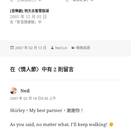
[音樂劇] 明天去看雪狼湖
2005 年 12 月 02 日
在「影音隨便聊」中
發
作
分
2007 年 02 月 13 日
Neil Lin
喃喃自語
佈
者
類
日
期:
在〈情人節〉中有 2 則留言
Neil
表
示:
2007 年 02 月 18 日9:36 上午
Shirley，My best partner，謝謝你！
As you said, no matter what, I’ll keep walking!