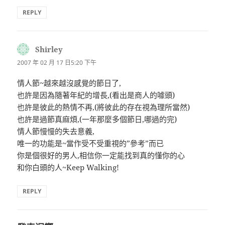
REPLY
Shirley
表
示:
2007 年 02 月 17 日5:20 下午
情人節~越來越沒感覺的節日了,
也許是因為隨著年紀的增長,(看出是商人的噱頭)
也許是彼此的熱情不再,(將彼此的存在視為理所當然)
也許是過節真麻煩,(一年那麼多個節日,哪過的完)
情人節慢慢的失去意義,
唯一的功能是~當作受不受重視的”參考”而已
你是個很好的男人,相信你一定能找到真的懂你的心
和你白頭的人~Keep Walking!
REPLY