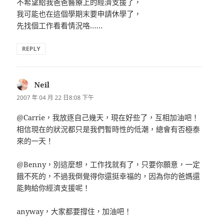
不希望給我爸爸醫療上的經濟支援了，
我可能也在這個學期末要申請休學了，
先找個工作看看情況咯……
REPLY
Neil
表
示:
2007 年 04 月 22 日8:08 下午
@Carrie，我放逐自己幾天，現在好些了，互相加油吧！
相信現在的狀況都只是我們暫時性的低潮，總會有否極泰
來的一天！
@Benny，別這麼想，工作找就有了，只要你願意，一定
餓不死的，不過我倒覺得你還挺幸福的，因為你的爸媽還
能夠給你經濟支援呢！
anyway，大家都要撐住，加油吧！