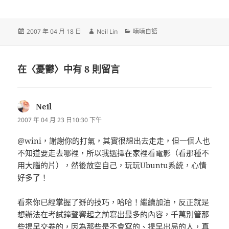
發
作
分
2007 年 04 月 18 日
Neil Lin
喃喃自語
佈
者
類
日
期:
在〈憂鬱〉中有 8 則留言
Neil
表
示:
2007 年 04 月 23 日10:30 下午
@wini，謝謝你的打氣，其實很想出去走走，但一個人也
不知道要走去哪裡，所以我選擇在家裡看電影（看那種不
用大腦的片），然後放空自己，玩玩Ubuntu系統，心情
好多了！
看來你已經掌握了掰的技巧，哈哈！繼續加油，反正就是
想辦法在考試鐘聲響起之前寫出最多的內容，千萬別管那
些提早交卷的，因為那些是不會寫的、提早出局的人，真