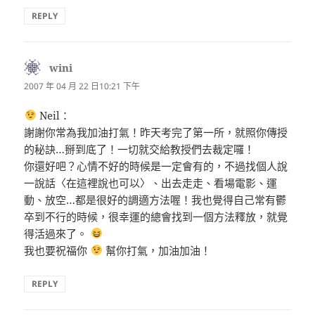
REPLY
wini
表
示:
2007 年 04 月 22 日10:21 下午
Neil：
謝謝你常為我加油打氣！昨天考完了第一所，就照你傳授
的秘訣…掰到底了！一切就交給教授們去裁定囉！
你還好吧？心情不好的時候是一定會有的，不過找個人說
一說話〈在這裡說也可以〉、出去走走、看場電影、運
動、放空…都是很好的調適方法喔！我也覺得自己常有鬱
卒到不行的時候，很幸運的總會找到一個方法釋放，就覺
得活過來了。
我也要祝福你
幫你打氣，加油加油！
REPLY