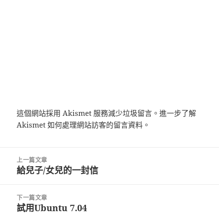
這個網站採用 Akismet 服務減少垃圾留言。
進一步了解
Akismet 如何處理網站訪客的留言資料
。
文
上一篇文章
章
給兒子/女兒的一封信
上
導
一
覽
篇
下一篇文章
文
試用Ubuntu 7.04
下
章: