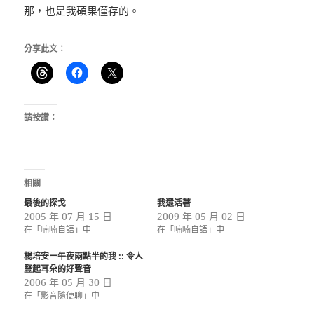
那，也是我碩果僅存的。
分享此文：
請按讚：
相關
最後的探戈
我還活著
2005 年 07 月 15 日
2009 年 05 月 02 日
在「喃喃自語」中
在「喃喃自語」中
楊培安ー午夜兩點半的我 :: 令人
豎起耳朵的好聲音
2006 年 05 月 30 日
在「影音隨便聊」中