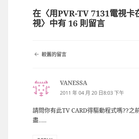
在〈用PVR-TV 7131電視卡在
視〉中有 16 則留言
留
較舊的留言
言
導
覽
VANESSA
表
示:
2011 年 04 月 20 日8:03 下午
請問你有此TV CARD得驅動程式嗎??
盡…..