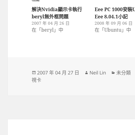
解決Nvidia顯示卡執行
Eee PC 1000安裝
beryl無外框問題
Eee 8.04.1小記
2007 年 04 月 26 日
2008 年 09 月 06 日
在「beryl」中
在「Ubuntu」中
發
作
分
2007 年 04 月 27 日
Neil Lin
未分類
佈
者
類
視卡
日
期: