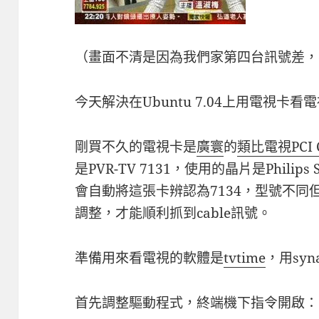
（畫面不清是因為我們家第四台訊號差，
今天解決在Ubuntu 7.04上用電視卡看
剛買不久的電視卡是
廣寰
的
類比電視PCI
是PVR-TV 7131，使用的晶片是Philips 
會自動將這張卡辨認為7134，型號不
調整，才能順利抓到cable訊號。
準備用來看電視的軟體是
tvtime
，用sy
首先調整驅動程式，終端機下指令開啟：