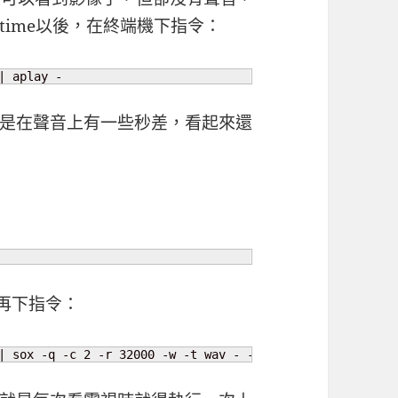
vtime以後，在終端機下指令：
| aplay -
是在聲音上有一些秒差，看起來還
後再下指令：
| sox -q -c 2 -r 32000 -w -t wav - -t alsa hw:0,0