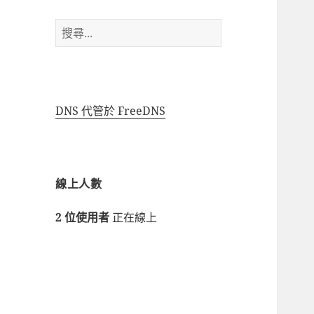
搜
尋
關
鍵
字:
DNS 代管於 FreeDNS
線上人數
2 位使用者
正在線上