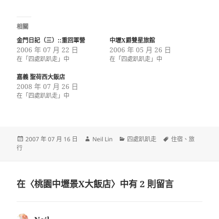
相關
金門日記（三）::重回軍營
中壢X爵雙星旅館
2006 年 07 月 22 日
2006 年 05 月 26 日
在「四處趴趴走」中
在「四處趴趴走」中
嘉義 聖荷西大飯店
2008 年 07 月 26 日
在「四處趴趴走」中
發
作
分
標
2007 年 07 月 16 日
Neil Lin
四處趴趴走
住宿
、
旅
佈
者
類
籤
行
日
期:
在〈桃園中壢景X大飯店〉中有 2 則留言