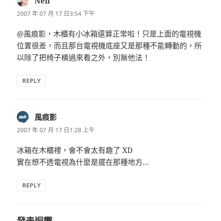
Neil
表
示:
2007 年 07 月 17 日3:54 下午
@風痕影，木櫃有小冰箱還算正常啦！只是上面的電視機
位置很差，而且那台電視機底座又是那種不能轉動的，所
以除了把椅子橫過來看之外，別無他法！
REPLY
風痕影
表
示:
2007 年 07 月 17 日1:28 上午
冰箱在木櫃裡，會不會太有趣了 XD
實在想不透電視為什麼是擺在那種地方…
REPLY