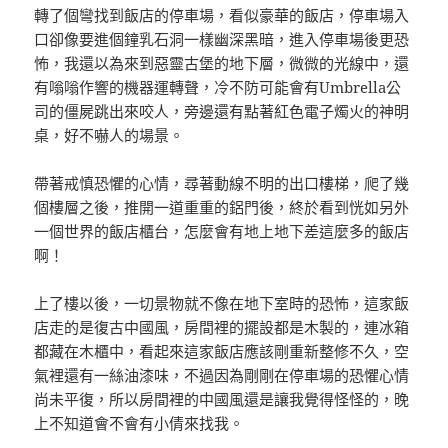
轉了個彎找到飯店的停車場，看似豪華的飯店，停車場入
口卻像要進個鐘乳石洞一樣幽深黑暗，進入停車場後更恐
怖，我還以為來到惡靈古堡的地下層，微微的光線中，還
有嗡嗡作響的機器運轉聲，冷不防可能會有Umbrella公
司的僵屍跳出來咬人，旁邊還有點著紅色電子燭火的神明
桌，好不嚇人的場景。
帶著戒慎恐懼的心情，尋著動線不明的出口樓梯，爬了幾
個樓層之後，推開一道重重的鋁門後，終於看到恍如另外
一個世界的飯店櫃台，怎麼會有地上地下差這麼多的飯店
啊！
上了樓以後，一切景物就不像在地下室時的恐怖，這家飯
店走的是復古中國風，房間裡的擺設都是木製的，連冰箱
都藏在木櫃中，看起來這家飯店應該剛重新整修不久，空
氣裡還有一絲油漆味，不過因為剛剛在停車場的恐懼心情
尚未平復，所以房間裡的中國風還是讓我覺得怪怪的，晚
上不知道會不會有小倩來找我。