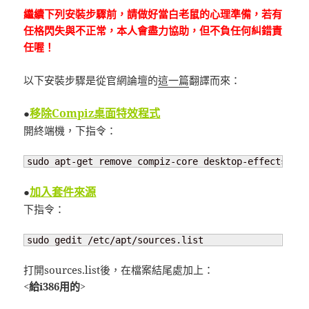
繼續下列安裝步驟前，請做好當白老鼠的心理準備，若有
任格閃失與不正常，本人會盡力協助，但不負任何糾錯責
任喔！
以下安裝步驟是從官網論壇的
這一篇
翻譯而來：
移除Compiz桌面特效程式
●
開終端機，下指令：
sudo apt-get remove compiz-core desktop-effects
加入套件來源
●
下指令：
sudo gedit /etc/apt/sources.list
打開sources.list後，在檔案結尾處加上：
<給i386用的>