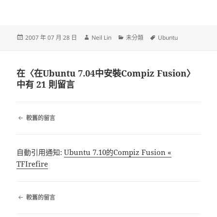
發
作
分
標
2007 年 07 月 28 日
Neil Lin
未分類
Ubuntu
佈
者
類
籤
日
期:
在〈在Ubuntu 7.04中安裝Compiz Fusion〉
中有 21 則留言
留
較舊的留言
言
導
覽
自動引用通知:
Ubuntu 7.10的Compiz Fusion «
TFIrefire
留
較舊的留言
言
導