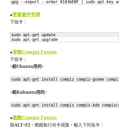
gpg --export --armor 81836EBF | sudo apt-key add -
更新套件列表
●
下指令：
1

sudo apt-get update

sudo apt-get upgrade
安裝Compiz Fusion
●
下指令：
<給Ubuntu用的>
sudo apt-get install compiz compiz-gnome compizconf
<給Kubuntu用的>
sudo apt-get install compiz compiz-kde compizconfig
啟動Compiz Fusion
●
按
ALT+F2
，開啟執行命令視窗，輸入下列指令：