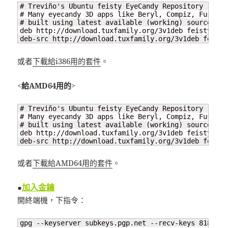
# Treviño's Ubuntu feisty EyeCandy Repository (GPG 
# Many eyecandy 3D apps like Beryl, Compiz, Fusion 
# built using latest available (working) sources fr
deb http://download.tuxfamily.org/3v1deb feisty eye
deb-src http://download.tuxfamily.org/3v1deb feisty
或者
下載給i386用的套件
。
<給AMD64用的>
# Treviño's Ubuntu feisty EyeCandy Repository (GPG 
# Many eyecandy 3D apps like Beryl, Compiz, Fusion 
# built using latest available (working) sources fr
deb http://download.tuxfamily.org/3v1deb feisty eye
deb-src http://download.tuxfamily.org/3v1deb feisty
或者
下載給AMD64用的套件
。
加入金鑰
●
開終端機，下指令：
gpg --keyserver subkeys.pgp.net --recv-keys 81836EBF