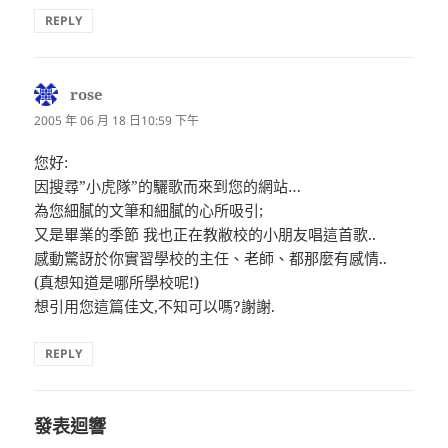
REPLY
rose
表
示:
2005 年 06 月 18 日10:59 下午
您好:
因搜尋”小虎隊”的驪歌而來到您的網站…
為您細膩的文筆和細膩的心所吸引;
又是畢業的季節 我也正在教敝校的小朋友唱這首歌..
感動驚訝於你實習學校的主任、老師、都那麼有感情..
(真想知道是哪所學校呢!)
想引用您這篇佳文,不知可以嗎?謝謝.
REPLY
發表迴響