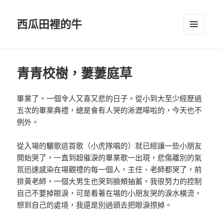
西瓜田裡的牛
選單及
小工具
青青校樹，萋萋庭草
畢業了。一個令人又喜又悲的日子。從小到大至少經歷過
五次的畢業典禮，總是會有人哭的淅瀝嘩啦的，今天也不
例外。
從入場的驪歌這首歌（小虎隊唱的）就已經讓一些小朋友
開始哭了，一直到超催淚的畢業歌一出現，悲傷離別的氣
氛迅速感染在場觀禮的每一個人，主任、老師都哭了，前
排黃老師，一個大男生也哭到臉頰抽蓄，我很努力的控制
自己不要掉眼淚，可是看著在場的小朋友哭的淚水橫流，
想到自己的處境，我還是別過頭去把眼淚摖掉。