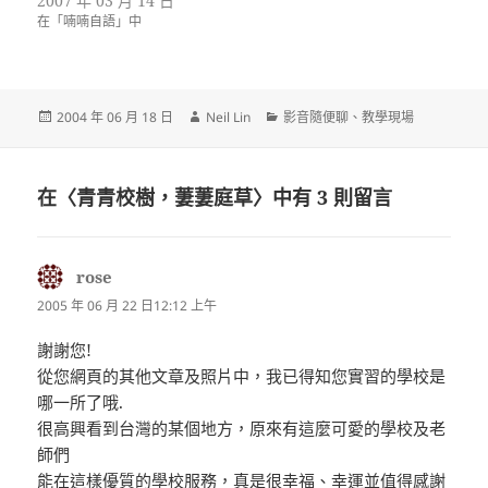
2007 年 03 月 14 日
在「喃喃自語」中
發
作
分
2004 年 06 月 18 日
Neil Lin
影音隨便聊
、
教學現場
佈
者
類
日
期:
在〈青青校樹，萋萋庭草〉中有 3 則留言
rose
表
示:
2005 年 06 月 22 日12:12 上午
謝謝您!
從您網頁的其他文章及照片中，我已得知您實習的學校是
哪一所了哦.
很高興看到台灣的某個地方，原來有這麼可愛的學校及老
師們
能在這樣優質的學校服務，真是很幸福、幸運並值得感謝