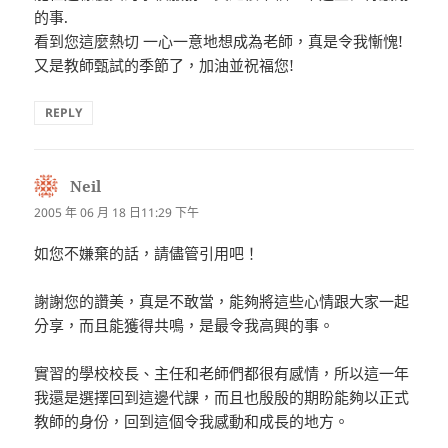
的事.
看到您這麼熱切 一心一意地想成為老師，真是令我慚愧!
又是教師甄試的季節了，加油並祝福您!
REPLY
Neil
表
示:
2005 年 06 月 18 日11:29 下午
如您不嫌棄的話，請儘管引用吧！
謝謝您的讚美，真是不敢當，能夠將這些心情跟大家一起
分享，而且能獲得共鳴，是最令我高興的事。
實習的學校校長、主任和老師們都很有感情，所以這一年
我還是選擇回到這邊代課，而且也殷殷的期盼能夠以正式
教師的身份，回到這個令我感動和成長的地方。