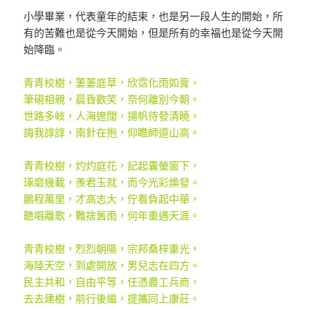
小學畢業，代表童年的結束，也是另一段人生的開始，所
有的苦難也是從今天開始，但是所有的幸福也是從今天開
始降臨。
青青校樹，萋萋庭草，欣霑化雨如膏，
筆硯相親，晨昏歡笑，奈何離別今朝。
世路多岐，人海遼闊，揚帆待發清曉，
誨我諄諄，南針在抱，仰瞻師道山高。
青青校樹，灼灼庭花，記起囊螢窗下，
琢磨幾載，羨君玉就，而今光彩煥發。
鵬程萬里，才高志大，佇看負起中華，
聽唱離歌，難捨舊雨，何年重遇天涯。
青青校樹，烈烈朝陽，宗邦桑梓重光，
海陸天空，到處開放，男兒志在四方。
民主共和，自由平等，任憑農工兵商，
去去建樹，前行後繼，提攜同上康莊。