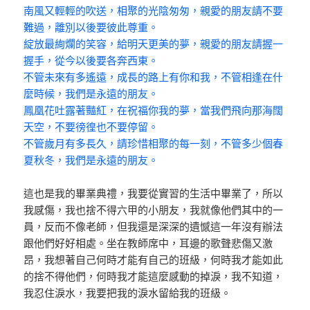
南風又輕輕的吹送，相聚的光陰匆匆，親愛的朋友請不要
難過，離別以後要彼此尊重。
綻放最絢爛的笑容，給明天更美的夢，親愛的朋友請握一
握手，從今以後要各奔西東。
不管未來有多遙遠，成長的路上有你和我，不管相逢在什
麼時候，我們是永遠的朋友。
鳳凰花吐露著豔紅，在祝福你我的夢，當我們飛向那海闊
天空，不要徬徨也不要停留。
不管歲月有多長久，請珍惜相聚的每一刻，不管多少個春
夏秋冬，我們是永遠的朋友。
這也是我的畢業典禮，我要從實習的生活中畢業了，所以
我感傷，我也捨不得六甲的小朋友，我就像他們其中的一
員，反而不像老師，但我還是深深的遺憾這一年沒有辦法
跟他們好好相處。坐在教師席中，耳邊的歌聲悲傷又激
昂，我想著自己何時才能有自己的班級，何時我才能如此
的捨不得他們，何時我才能這麼感動的掉淚，我不知道，
我忍住淚水，我要把我的淚水留給我的班級。