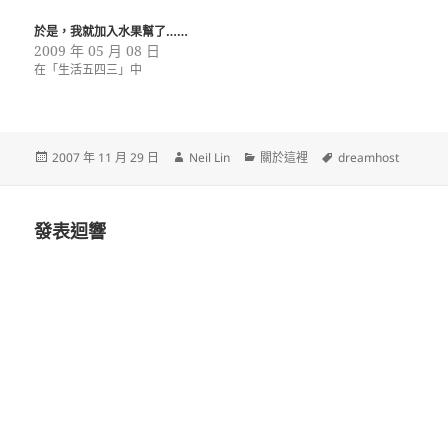
於是，我就加入水果幫了……
2009 年 05 月 08 日
在「生活五四三」中
發
作
分
標
2007 年 11 月 29 日
Neil Lin
關於這裡
dreamhost
佈
者
類
籤
日
期:
發表迴響