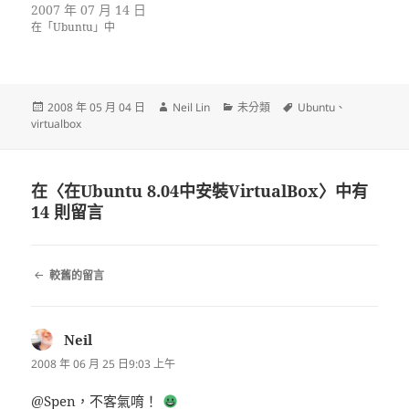
2007 年 07 月 14 日
在「Ubuntu」中
發
作
分
標
2008 年 05 月 04 日
Neil Lin
未分類
Ubuntu
、
佈
者
類
籤
virtualbox
日
期:
在〈在Ubuntu 8.04中安裝VirtualBox〉中有
14 則留言
留
較舊的留言
言
導
覽
Neil
表
示:
2008 年 06 月 25 日9:03 上午
@Spen，不客氣唷！