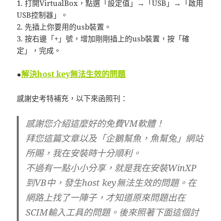
1. 打開VirtualBox，點選「設定值」→「USB」→「啟用
USB控制器」。
2. 先插上你要用的usb裝置。
3. 按右邊「+」號，增加剛剛插上的usb裝置，按「確
定」，完成。
解決host key無法生效的問題
●
感謝史考特補充，以下來函照刊：
感謝您介紹這麼好的免費VM軟體！
拜您這篇文章以及「企鵝幫魚，魚幫兔」網站
所賜，我在安裝時十分順利。
不過有一點小小分享，就是我在安裝WinXP
到VB中，發生host key無法生效的問題。在
網路上找了一陣子，才知道原來問題出在
SCIM輸入工具的問題。後來照著下面這個討