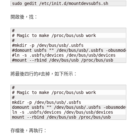
sudo gedit /etc/init.d/mountdevsubfs.sh
開啟後，找：
#

# Magic to make /proc/bus/usb work

#

#mkdir -p /dev/bus/usb/.usbfs

#domount usbfs "" /dev/bus/usb/.usbfs -obusmode=070
#ln -s .usbfs/devices /dev/bus/usb/devices

#mount --rbind /dev/bus/usb /proc/bus/usb
將最後四行的#去掉，如下所示：
#

# Magic to make /proc/bus/usb work

#

mkdir -p /dev/bus/usb/.usbfs

domount usbfs "" /dev/bus/usb/.usbfs -obusmode=0700
ln -s .usbfs/devices /dev/bus/usb/devices

mount --rbind /dev/bus/usb /proc/bus/usb
存檔後，再執行：