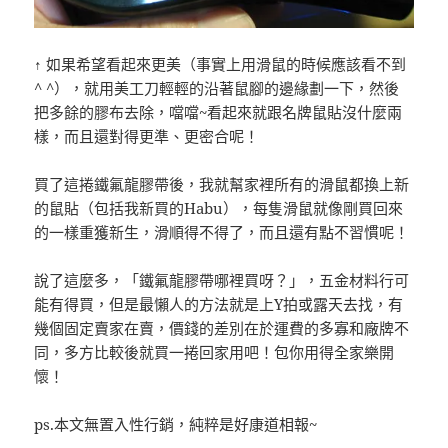
↑ 如果希望看起來更美（事實上用滑鼠的時候應該看不到
^ ^），就用美工刀輕輕的沿著鼠腳的邊緣劃一下，然後
把多餘的膠布去除，噹噹~看起來就跟名牌鼠貼沒什麼兩
樣，而且還對得更準、更密合呢！
買了這捲鐵氟龍膠帶後，我就幫家裡所有的滑鼠都換上新
的鼠貼（包括我新買的Habu），每隻滑鼠就像剛買回來
的一樣重獲新生，滑順得不得了，而且還有點不習慣呢！
說了這麼多，「鐵氟龍膠帶哪裡買呀？」，五金材料行可
能有得買，但是最懶人的方法就是上Y拍或露天去找，有
幾個固定賣家在賣，價錢的差別在於運費的多寡和廠牌不
同，多方比較後就買一捲回家用吧！包你用得全家樂開
懷！
ps.本文無置入性行銷，純粹是好康道相報~