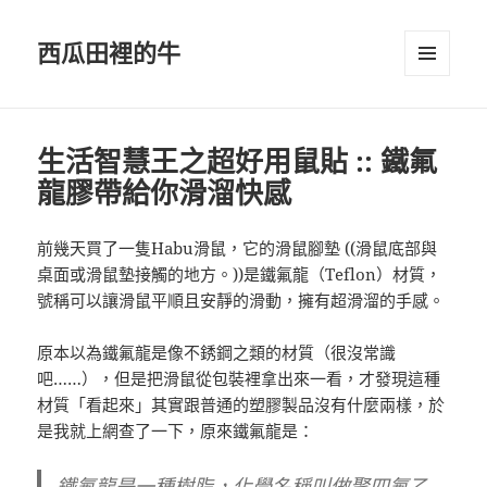
西瓜田裡的牛
選單及
小工具
生活智慧王之超好用鼠貼 :: 鐵氟
龍膠帶給你滑溜快感
前幾天買了一隻Habu滑鼠，它的滑鼠腳墊 ((滑鼠底部與
桌面或滑鼠墊接觸的地方。))是鐵氟龍（Teflon）材質，
號稱可以讓滑鼠平順且安靜的滑動，擁有超滑溜的手感。
原本以為鐵氟龍是像不銹鋼之類的材質（很沒常識
吧……），但是把滑鼠從包裝裡拿出來一看，才發現這種
材質「看起來」其實跟普通的塑膠製品沒有什麼兩樣，於
是我就上網查了一下，原來鐵氟龍是：
鐵氟龍是一種樹脂，化學名稱叫做聚四氟乙