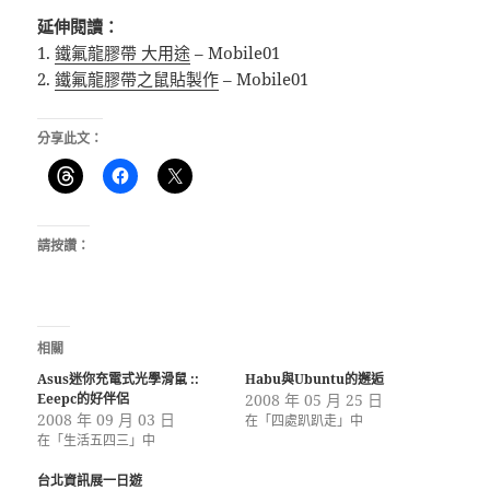
延伸閱讀：
1.
鐵氟龍膠帶 大用途
– Mobile01
2.
鐵氟龍膠帶之鼠貼製作
– Mobile01
分享此文：
請按讚：
相關
Asus迷你充電式光學滑鼠 ::
Habu與Ubuntu的邂逅
Eeepc的好伴侶
2008 年 05 月 25 日
2008 年 09 月 03 日
在「四處趴趴走」中
在「生活五四三」中
台北資訊展一日遊