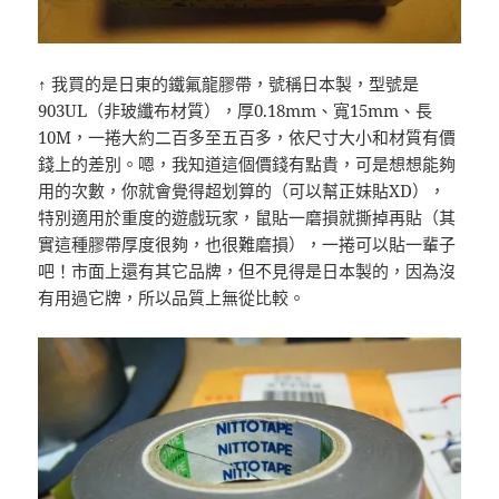
↑ 我買的是日東的鐵氟龍膠帶，號稱日本製，型號是
903UL（非玻纖布材質），厚0.18mm、寬15mm、長
10M，一捲大約二百多至五百多，依尺寸大小和材質有價
錢上的差別。嗯，我知道這個價錢有點貴，可是想想能夠
用的次數，你就會覺得超划算的（可以幫正妹貼XD），
特別適用於重度的遊戲玩家，鼠貼一磨損就撕掉再貼（其
實這種膠帶厚度很夠，也很難磨損），一捲可以貼一輩子
吧！市面上還有其它品牌，但不見得是日本製的，因為沒
有用過它牌，所以品質上無從比較。