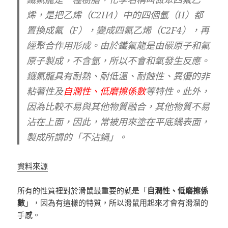
烯，是把乙烯（C2H4）中的四個氫（H）都
置換成氟（F），變成四氟乙烯（C2F4），再
經聚合作用形成。由於鐵氟龍是由碳原子和氟
原子製成，不含氫，所以不會和氧發生反應。
鐵氟龍具有耐熱、耐低溫、耐蝕性、異優的非
粘著性及
自潤性、低磨擦係數
等特性。此外，
因為比較不易與其他物質融合，其他物質不易
沾在上面，因此，常被用來塗在平底鍋表面，
製成所謂的「不沾鍋」。
資料來源
所有的性質裡對於滑鼠最重要的就是「
自潤性、低磨擦係
數
」，因為有這樣的特質，所以滑鼠用起來才會有滑溜的
手感。