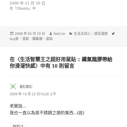
2008 年 11 月 30 日
在「Ubuntu」中
發
作
分
標
2008 年 05 月 29 日
Neil Lin
生活五四三
、
資訊漫遊
佈
者
類
籤
buy家
、
滑鼠
、
鐵氟龍
、
鼠貼
日
期:
在〈生活智慧王之超好用鼠貼 :: 鐵氟龍膠帶給
你滑溜快感〉中有 10 則留言
RURU
表
示:
2009 年 10 月 23 日10:20 上午
老實說…
我也一直以為是不銹鋼之類的東西…(逃)
REPLY