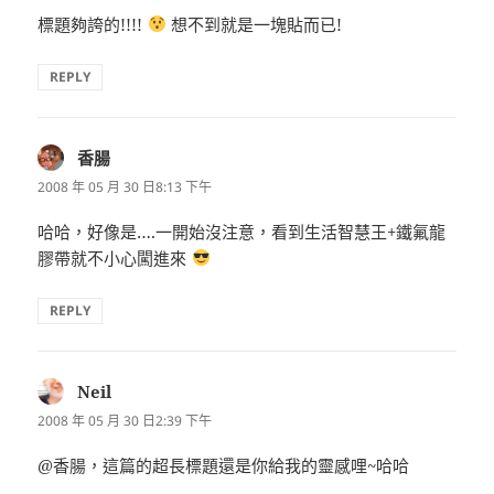
標題夠誇的!!!!
想不到就是一塊貼而已!
REPLY
香腸
表
示:
2008 年 05 月 30 日8:13 下午
哈哈，好像是….一開始沒注意，看到生活智慧王+鐵氟龍
膠帶就不小心闖進來
REPLY
Neil
表
示:
2008 年 05 月 30 日2:39 下午
@香腸，這篇的超長標題還是你給我的靈感哩~哈哈