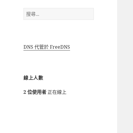
搜
尋
關
鍵
字:
DNS 代管於 FreeDNS
線上人數
2 位使用者
正在線上