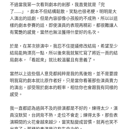
不過當我第一次看到劇本的剎那，我直覺就是「完
了……」，劇本不但結構鬆散，笑點也很老梗，明明是大
人演出的話劇，但是內容卻像小孩般的不成熟，所以以這
樣的劇本參賽的話，即使演員的表現再精彩，都很難讓人
有驚艷的感覺，當然也無法獲得什麼好的名次。
於是，在某次排演中，我忍不住提議修改結局，希望至少
結局能夠漂亮一點，所以後來我就幫忙寫了將近一頁的結
局劇本，「看起來」就比較溫馨且有意義了。
當然以上這些個人意見都純粹是我的馬後炮，並不是要證
明我寫的劇本就比原作者好，只是當你看著那些演員賣力
的演出，卻受限於劇本的輕率，相信你也會跟我有同樣的
感受。
我一直都認為過與不及的排演都是不好的，練得太少，演
員沒默契，台詞背不熟，走位不會走；練得太多，那些表
演瞬間的火花會越來越少，當笑點變成習慣，就再也笑不
出來了，那樣的表演是沒有生命力的。