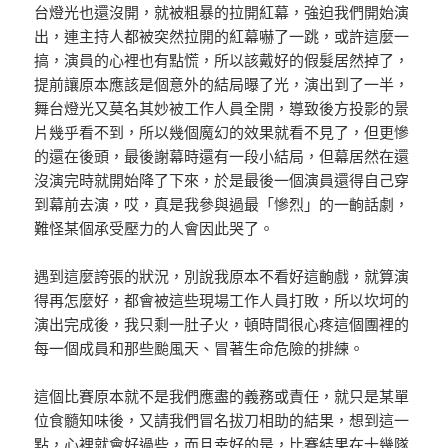
台燈光也還沒開，就被粗暴的拉開紅幕，強迫我們開始演
出，連主持人都被突然拉開的紅幕嚇了一跳，或許這麼一
搞，演員的心裡也有點慌，所以該戴好的假髮居然掉了，
提前讓原本應該是個意外的結局曝了光，演出到了一半，
舞台燈光又莫名其妙被工作人員全開，導致後方投影的景
片幾乎看不到，所以幾個魔幻的效果就看不見了，但更慘
的還在後頭，最後謝幕時還有一段小結局，但幕居然在還
沒演完時就開始降了下來，於是最後一個演員還得自己穿
到幕前去演，哎，真是我參與過最「慘烈」的一齣話劇，
難怪某個承受壓力的人會因此哭了。
遇到這麼誇張的狀況，別說我原本不看好這齣戲，就算演
得再怎麼好，都會被這些現場工作人員打敗，所以坎坷的
演出完成後，我只剩一肚子火，頓時間很心疼這個團裡的
每一個成員和那些颱風天、冒著生命危險的排練。
這個比賽原本就不是我們應盡的義務或責任，就只是某單
位食髓知味後，又請我們冒名拔刀相助的結果，想到這一
點，心裡就會好過些，而且幸好的是，比賽結果在十幾隊