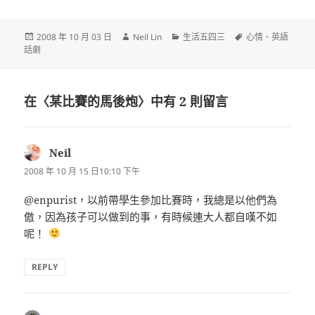
發
作
分
標
2008 年 10 月 03 日
Neil Lin
生活五四三
心情
、
英語
佈
者
類
籤
話劇
日
期:
在〈某比賽的馬後炮〉中有 2 則留言
Neil
表
示:
2008 年 10 月 15 日10:10 下午
@enpurist，以前帶學生參加比賽時，我總是以他們為
傲，因為孩子可以做到的事，有時候連大人都自嘆不如
呢！
REPLY