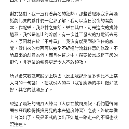
對於話劇，我一直有著莫名的狂熱，那些曾經跟我參與過
話劇比賽的夥伴們一定都了解，我可以沒日沒夜的寫劇
本、作配樂，我都甘之如飴、樂在其中，可是這次的排練
過程，我卻是無比的冷感，有一次甚至發火的打電話去罵
人，原因就在於「不尊重」，我沒有感受到被信任的感
覺，做出來的東西可以完全不經過討論就任意的修改，不
論原來的創意為何，而且在這之中，還要被當成棋子般的
擺佈，非專業的領導更是令人不敢領教。
所以後來我就乾脆閉上嘴巴（反正我說那麼多也比不上某
大哥的一句話），把我份內的事（我答應過的事）做好就
好，其它的就隨意了。
經過了瘋狂的颱風天練習（人家在放颱風假，我們還得開
著被狂風吹得搖搖晃晃的車去過度練習）之後，終於準備
上台演出了，只是正式的演出正如這一路走來的不順也狀
況連連。