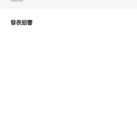
Ubuntu
日
期:
發表迴響