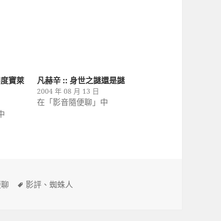
 印度寶萊
凡赫辛 :: 身世之謎還是謎
2004 年 08 月 13 日
在「影音隨便聊」中
中
標
便聊
影評
、
蜘蛛人
籤