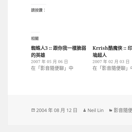
請按讚：
相關
蜘蛛人3 :: 跟你我一樣脆弱
Krrish酷魔俠 ::
的英雄
塢超人
2007 年 05 月 06 日
2007 年 02 月 03 日
在「影音隨便聊」中
在「影音隨便聊」
發
作
分
2004 年 08 月 12 日
Neil Lin
影音隨
佈
者
類
日
期: