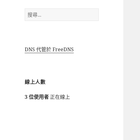
搜
尋
關
鍵
字:
DNS 代管於 FreeDNS
線上人數
3 位使用者
正在線上