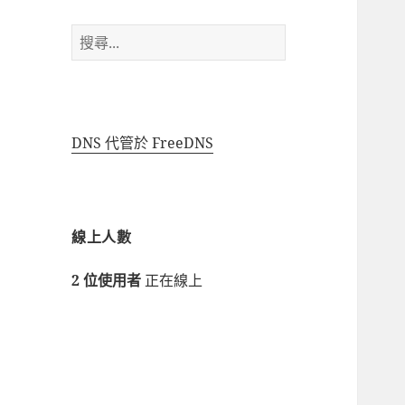
搜
尋
關
鍵
字:
DNS 代管於 FreeDNS
線上人數
2 位使用者
正在線上