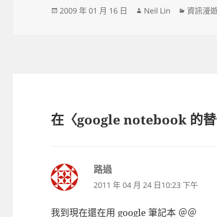
發
作
分
2009 年 01 月 16 日
Neil Lin
資訊漫
佈
者
類
日
期:
在〈google notebook
路過
表
示:
2011 年 04 月 24 日10:23 下午
我到現在還在用 google 筆記本 ＠＠