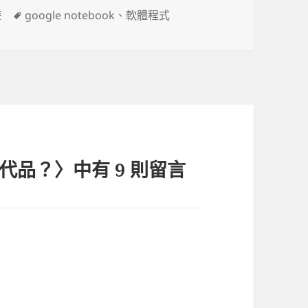
標
遊
google notebook
、
軟體程式
籤
 的替代品？〉中有 9 則留言