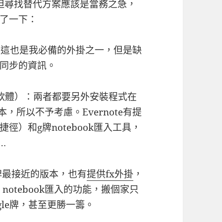
ok，但尋找替代方案應該是當務之急，
了一下：
簿外掛，這也是我必備的外掛之一，但是缺
同步的資訊。
軟體）：兩者都要另外安裝程式在
，所以不予考慮。Evernote有提
徑）和g牌notebook匯入工具，
…
e牌最接近的版本，也有
提供fx外掛
，
e notebook匯入的功能，搬個家只
gle牌，甚至更勝一籌。