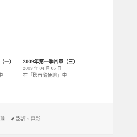
單（一）
2009年第一季片單（三）
2009 年 04 月 05 日
中
在「影音隨便聊」中
標
便聊
影評
、
電影
籤