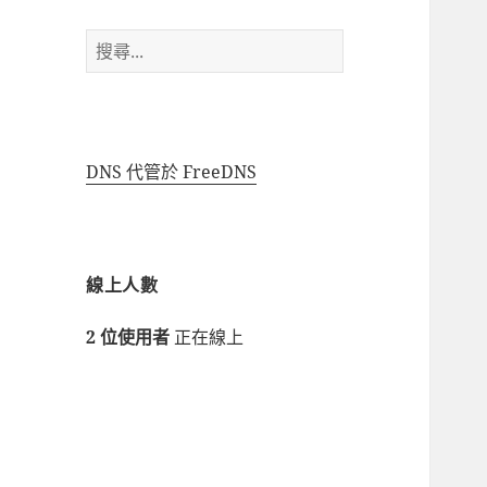
搜
尋
關
鍵
字:
DNS 代管於 FreeDNS
線上人數
2 位使用者
正在線上