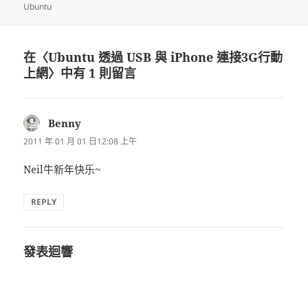
佈
者
類
籤
Ubuntu
日
期:
在〈Ubuntu 透過 USB 與 iPhone 連接3G行動
上網〉中有 1 則留言
Benny
表
示:
2011 年 01 月 01 日12:08 上午
Neil牛新年快乐~
REPLY
發表迴響