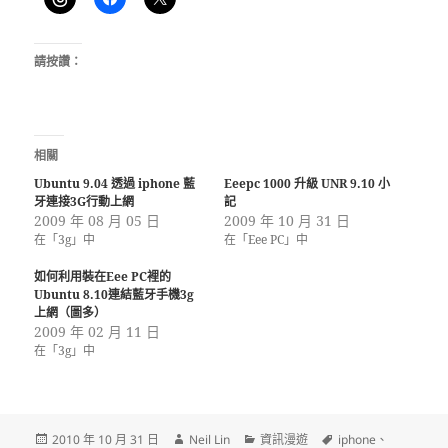
請按讚：
相關
Ubuntu 9.04 透過 iphone 藍
Eeepc 1000 升級 UNR 9.10 小
牙連接3G行動上網
記
2009 年 08 月 05 日
2009 年 10 月 31 日
在「3g」中
在「Eee PC」中
如何利用裝在Eee PC裡的
Ubuntu 8.10連結藍牙手機3g
上網（圖多）
2009 年 02 月 11 日
在「3g」中
發
作
分
標
2010 年 10 月 31 日
Neil Lin
資訊漫遊
iphone
、