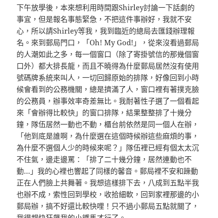
下午放學後，本來想利用時間跟Shirley討論一下話劇的
事宜，但是報名事態緊急，不把這件事辦好，我就不安
心，所以請Shirley等我，我到臨近的總局去匯錢辦理報
名。來到郵局門口，「Oh! My God!」，從來沒看過郵局
的人潮如此之多，每一個窗口（除了寄掛號信的那幾個窗
口外）都大排長龍，而且不曉得為什麼郵局居然沒有使用
號碼牌系統來叫人，一切回歸原始的排隊，好像回到小時
候會看到的公務機關，總是擠滿了人，窗口裡有著撲克臉
的公務員，辦事效率奇差無比。我耐著性子選了一個看起
來「會辦得比較快」的窗口排隊，結果整整排了十幾分
鐘，隊伍居然一動也不動，櫃台前依然是同一個人在辦，
「他到底是誰啊，為什麼選在這個時候辦這些麻煩的事，
為什麼不選個人少的時候來呢？」隊伍裡已經有個太太沉
不住氣，邊走邊罵：「排了二十幾分鐘，居然連動也不
動…」我的心裡也響起了同樣的馨音。郵局裡不安和躁動
正在人們臉上共舞著。我想這樣排下去，八成到五點半我
也辦不成，索性回到學校，收拾細軟，回到家裡那邊的小
郵局辦，搞不好還比較快哩！只不過小郵局五點就關了，
我得趕快狂飆我的小鐵馬才行了。