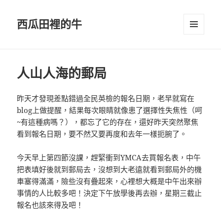
西瓜田裡的牛
選單及
小工具
人山人海的郵局
昨天才發現差點錯過全民英檢的報名日期，老早就寫在
blog上做提醒，結果每次眼睛就像患了選擇性失焦性（呵
~有這種病嗎？），都忘了它的存在，還好昨天突然聚焦
看到報名日期，要不然又要再度和去年一樣扼腕了。
今天早上第四節沒課，趕緊衝到YMCA去買報名表，中午
把表填好後就到郵局去，沒想到大老遠就看到郵局外的機
車塞得滿滿，險些沒有疊起來，心裡想大概是中午出來辦
事情的人比較多吧！決定下午放學後再去辦，星期三截止
報名也該來得及吧！