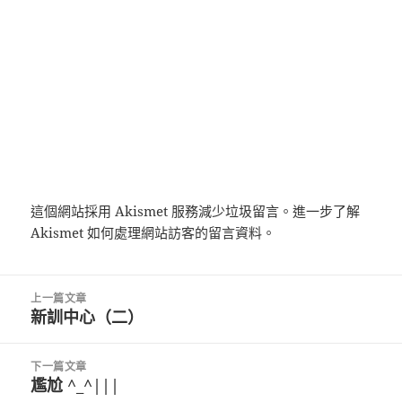
這個網站採用 Akismet 服務減少垃圾留言。
進一步了解
Akismet 如何處理網站訪客的留言資料
。
文
上一篇文章
章
新訓中心（二）
上
導
一
覽
篇
下一篇文章
文
尷尬 ^_^|||
下