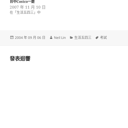
台中Costco一遊
2007 年 11 月 10 日
在「生活五四三」中
發
作
分
標
2004 年 09 月 06 日
Neil Lin
生活五四三
考試
佈
者
類
籤
日
期:
發表迴響