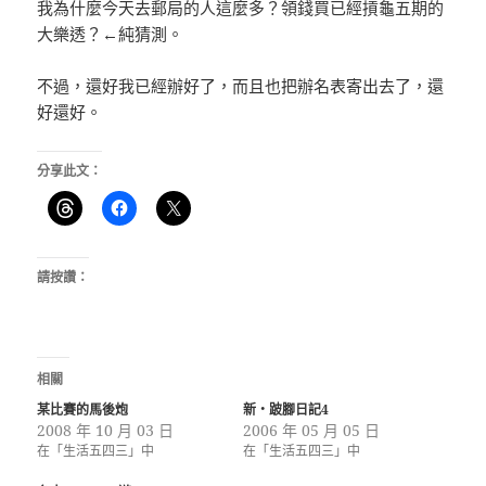
我為什麼今天去郵局的人這麼多？領錢買已經摃龜五期的
大樂透？←純猜測。
不過，還好我已經辦好了，而且也把辦名表寄出去了，還
好還好。
分享此文：
請按讚：
相關
某比賽的馬後炮
新‧跛腳日記4
2008 年 10 月 03 日
2006 年 05 月 05 日
在「生活五四三」中
在「生活五四三」中