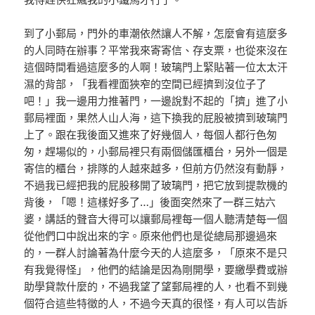
到了小郵局，門外的車潮依然讓人不解，怎麼會有這麼多
的人同時在辦事？平常我來寄寄信、存支票，也從來沒在
這個時間看過這麼多的人啊！玻璃門上緊貼著一位太太汗
濕的背部，「我看裡面狹窄的空間已經擠到沒位子了
吧！」我一邊用力推著門，一邊說對不起的「擠」進了小
郵局裡面，果然人山人海，這下換我的屁股被擠到玻璃門
上了。跟在我後面又進來了好幾個人，每個人都行色匆
匆，趕場似的，小郵局裡只有兩個儲匯櫃台，另外一個是
寄信的櫃台，排隊的人越來越多，但前方仍然沒有動靜，
不過我已經把我的屁股移開了玻璃門，把它放到提款機的
背後，「嗯！這樣好多了…」後面突然來了一群三姑六
婆，講話的聲音大得可以讓郵局裡每一個人聽清楚每一個
從他們口中說出來的字。原來他們也是從總局那邊過來
的，一群人討論著為什麼今天的人這麼多，「原來不是只
有我覺得怪」，他們的結論是因為剛開學，要繳學費或辦
助學貸款什麼的，不過我望了望郵局裡的人，也看不到幾
個符合這些特徵的人，不過今天真的很怪，有人可以告訴