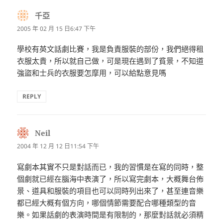
千亞
表
示:
2005 年 02 月 15 日6:47 下午
學校有英文話劇比賽，我是負責服裝的部份，我們絕得租
衣服太貴，所以就自己做，可是現在遇到了貧景，不知道
強盜和士兵的衣服要怎摩用，可以給點意見嗎
REPLY
Neil
表
示:
2004 年 12 月 12 日11:54 下午
寫劇本其實不只是對話而已，我的習慣是在寫的同時，整
個劇就已經在腦海中表演了，所以寫完劇本，大概舞台佈
景、道具和服裝的項目也可以同時列出來了，甚至連音樂
都已經大概有個方向，哪個情節需要配合哪種類型的音
樂。如果話劇的表演時間是有限制的，那麼對話就必須精