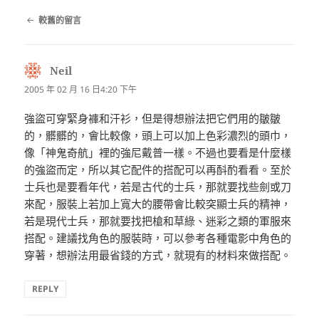
留
較舊的留言
言
導
覽
Neil
表
示:
2005 年 02 月 16 日4:20 下午
強盜可穿緊身褲和汗衫，但是得想辦法把它們用的皺皺
的，髒髒的，會比較像，頭上可以加上色彩濃烈的頭巾，
像「神鬼奇航」裡的強尼戴普一樣。不過也要看是什麼樣
的強盜而定，所以其它配件的搭配可以再酙酌看看。至於
士兵也是要看年代，若是古代的士兵，那就要找些劍或刀
來配，服裝上若加上寬大的腰帶會比較突顯士兵的精神，
若是現代士兵，那就要找把槍和草綠、迷彩之類的軍服來
搭配。建議找角色的服裝時，可以參考各種電影中角色的
穿著，想辦法用最省錢的方式，就現有的材料來做搭配。
REPLY