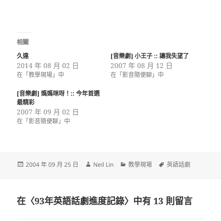
相關
久違
[音樂劇] 小王子 :: 讓我失望了
2014 年 08 月 02 日
2007 年 08 月 12 日
在「教學現場」中
在「影音隨便聊」中
[音樂劇] 媽媽咪呀！:: 今年首選
最精彩
2007 年 09 月 02 日
在「影音隨便聊」中
發
作
分
標
2004 年 09 月 25 日
Neil Lin
教學現場
英語話劇
佈
者
類
籤
日
期:
在〈93年英語話劇進度記錄〉中有 13 則留言