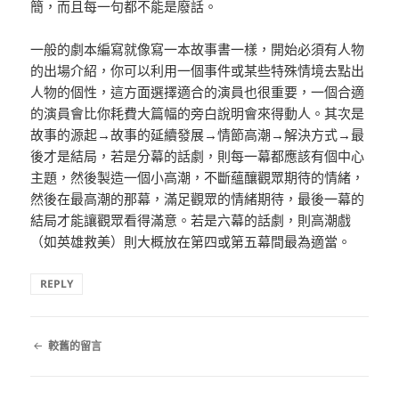
簡，而且每一句都不能是廢話。
一般的劇本編寫就像寫一本故事書一樣，開始必須有人物
的出場介紹，你可以利用一個事件或某些特殊情境去點出
人物的個性，這方面選擇適合的演員也很重要，一個合適
的演員會比你耗費大篇幅的旁白說明會來得動人。其次是
故事的源起→故事的延續發展→情節高潮→解決方式→最
後才是結局，若是分幕的話劇，則每一幕都應該有個中心
主題，然後製造一個小高潮，不斷蘊釀觀眾期待的情緒，
然後在最高潮的那幕，滿足觀眾的情緒期待，最後一幕的
結局才能讓觀眾看得滿意。若是六幕的話劇，則高潮戲
（如英雄救美）則大概放在第四或第五幕間最為適當。
REPLY
留
較舊的留言
言
導
覽