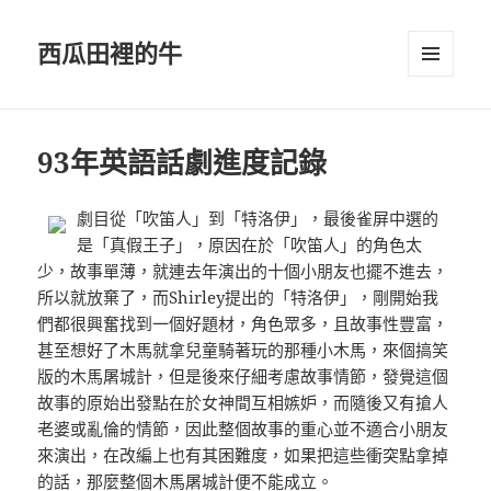
西瓜田裡的牛
選單及
小工具
93年英語話劇進度記錄
劇目從「吹笛人」到「特洛伊」，最後雀屏中選的
是「真假王子」，原因在於「吹笛人」的角色太
少，故事單薄，就連去年演出的十個小朋友也擺不進去，
所以就放棄了，而Shirley提出的「特洛伊」，剛開始我
們都很興奮找到一個好題材，角色眾多，且故事性豐富，
甚至想好了木馬就拿兒童騎著玩的那種小木馬，來個搞笑
版的木馬屠城計，但是後來仔細考慮故事情節，發覺這個
故事的原始出發點在於女神間互相嫉妒，而隨後又有搶人
老婆或亂倫的情節，因此整個故事的重心並不適合小朋友
來演出，在改編上也有其困難度，如果把這些衝突點拿掉
的話，那麼整個木馬屠城計便不能成立。