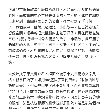
正當我苦惱著該演什麼樣的劇目，才能讓小朋友能夠儘情
發揮，而故事的中心主題是健康的、向善的，偶然在網站
上瀏覽到一篇關於馬英九的文章，裡面提到了「真假王
子」這個故事，雖然只是短短一小段故事，但已讓我很有
想像空間，順手就把六幕戲的主軸寫好了，實在讓我雀躍
不已，總算找到一個令人滿意的故事。雖然故事裡充滿了
老掉牙的人物，如王子、國王、歹徒、平民等等，不過我
想改編過後，若相關的服景和佈景可以配合的話，應該會
很有故事性，雖沒有驚人之舉，但四平八穩的，應該不
錯。
去敦煌找了原文書來看，裡面充滿了十九世紀的文字風
格，很多口語字，如用me這個字來代替my（很像西班牙
語的感覺），但這些口語字就不能照用，否則會讓劇本變
得詰屈聱牙，故事的高潮處因為有些複雜，也必須修改成
較為簡單的版本，這點我覺得很可惜，因為比賽有12分鐘
的限制，這些枝枝節節的劇情就必須刪除，若是能演個20
到30分鐘，相信更能夠將原著的精神演出來。