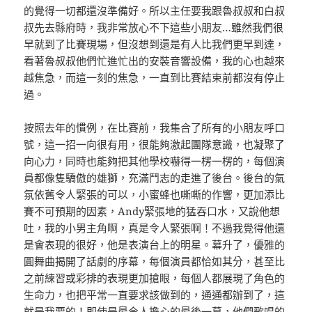
的覺得一切都還沒準備好。所以主任要我跟魯叔叔和白叔
叔先去縣府時，我非常放心不下這些小朋友…雖然我們很
早就到了比賽現場，但沒想到還是有人比我們更早到達，
看著魯叔叔他們忙進忙出的安裝音響設備，我的心也越來
越焦急，而這一刻的焦急，一直到比賽結束前都沒有停止
過。
按照去年的慣例，在比賽前，我集合了所有的小朋友呼口
號，這一招一向很有用，很能夠激起團隊意識，也凝聚了
向心力，同時也能夠把其他學校嚇得一楞一楞的，每個演
員都像隻驕傲的雄獅，充滿鬥志的走進了後台。後台的氣
氛依舊令人緊張的可以，小蜜蜂也嘶嘶的作響，更加添比
賽不可預期的因素，Andy緊張地的猛吞口水，又說他想
吐，我的小男主角啊，真是令人緊張啊！不過我覺得他還
是會表現的很好，他是表演台上的明星。幕升了，優雅的
圓舞曲揭開了話劇的序幕，每個演員都恰如其分，甚至比
之前練習或彩排的表現更加搶眼，每個人都展現了角色的
生命力，也把平常一直要求該做到的，通通都辦到了，這
就是我要的！即使是最令人擔心的最後一幕，他們歌唱的