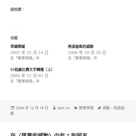
請按讚：
相關
草國障礙
熱淚盈眶的感動
2005 年 12 月 14 日
2006 年 10 月 28 日
在「教學現場」中
在「教學現場」中
95話劇比賽文字轉播（上）
2006 年 12 月 05 日
在「教學現場」中
發
作
分
標
2004 年 12 月 18 日
Neil Lin
教學現場
感動
、
英語話
佈
者
類
籤
劇
日
期:
在〈落幕的感動〉中有 2 則留言