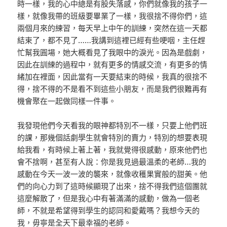
時一樣，我的心中總是有股失落感，你們就像我的孩子一
樣，就像我帶的班級要畢業了一樣，我很捨不得你們，這
兩個月來的練習，每天早上中午的訓練，突然在這一天都
結束了，都不見了……我講到這裡已經有些哽咽，主任趕
忙幫我圓場，她大概看見了我眼中的淚光。因為是戲劇，
因此在訓練的過程中，就有更多的情感交流，有更多的情
緒加在裡面，因此當有一天要結束的時候，我真的很捨不
得，捨不得的不是看不到這些小朋友，而是我們很難再有
機會聚在一起做同樣一件事。
我發現他們今天看我的眼神都特別不一樣，只要上他們班
的課，那幾個話劇學生就會特別的賣力，特別的想要表現
給我看，有時候上著上著，我就覺得很感動，原來他們也
會不捨啊，甚至有人說：你是我見過最溫柔的老師…我的
感動在今天一波一波的襲來，就像收穫果實般的甜美。他
們的向心力到了這時候顯現了出來，捨不得我們這個團就
這麼解散了，但是我心中有著滿滿的感動，做為一個老
師，不就是希望得到學生的認同和愛戴嗎？我想今天的
我，毋寧是全天下最幸福的老師。