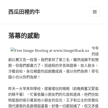
西瓜田裡的牛
選單及
小工具
落幕的感動
今年
的話
劇比賽又告一段落，我們拿到了第三名，雖然成績不如預
期，但我們都盡力了，而過程的辛苦與甜美，如人飲水，
冷暖自知，各位親愛的話劇團成員，我以你們為榮！草屯
國小也以你們為榮！
昨天一大早來到學校，揉著惺忪的睡眼（前晚興奮又緊張
的睡不著），忙著張羅小朋友們的化妝和道具，他們彷如
明星般的吸引著其他小朋友的目光，王子和公主的笑聲在
現代建築的長廊裡廻盪著。好像一切都就緒了，但又矛盾