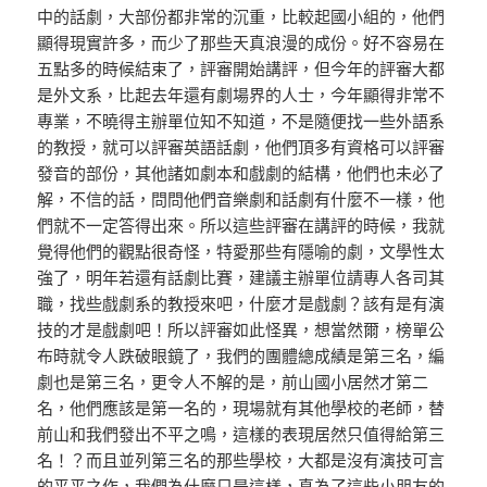
中的話劇，大部份都非常的沉重，比較起國小組的，他們
顯得現實許多，而少了那些天真浪漫的成份。好不容易在
五點多的時候結束了，評審開始講評，但今年的評審大都
是外文系，比起去年還有劇場界的人士，今年顯得非常不
專業，不曉得主辦單位知不知道，不是隨便找一些外語系
的教授，就可以評審英語話劇，他們頂多有資格可以評審
發音的部份，其他諸如劇本和戲劇的結構，他們也未必了
解，不信的話，問問他們音樂劇和話劇有什麼不一樣，他
們就不一定答得出來。所以這些評審在講評的時候，我就
覺得他們的觀點很奇怪，特愛那些有隱喻的劇，文學性太
強了，明年若還有話劇比賽，建議主辦單位請專人各司其
職，找些戲劇系的教授來吧，什麼才是戲劇？該有是有演
技的才是戲劇吧！所以評審如此怪異，想當然爾，榜單公
布時就令人跌破眼鏡了，我們的團體總成績是第三名，編
劇也是第三名，更令人不解的是，前山國小居然才第二
名，他們應該是第一名的，現場就有其他學校的老師，替
前山和我們發出不平之鳴，這樣的表現居然只值得給第三
名！？而且並列第三名的那些學校，大都是沒有演技可言
的平平之作，我們為什麼只是這樣，真為了這些小朋友的