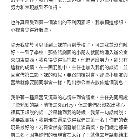
努力和表現感到不值得。
也許真是受到第一個演出的不利因素吧，我寧願這樣想，
心裡會覺得舒服些。
隔天我終於可以睡到上課前再到學校了，可是我並沒有睡
好。一到了學校，那些話劇團的小朋友就開始湧入辦公室
來問東問西，我真得覺得很抱歉，他們這麼努力，卻只有
這樣的成績，在一團混亂中，主任也加入我們的談話，並
且宣佈第二節下課的時候，要召開檢討會。那些小朋友興
奮地就像要開同學會一樣，跑出辦公室去散佈這個消息。
我帶著一種興奮又沉重的心情來到會議室，主任先開場說
了些勉勵的話，隨後是Shirley，但是他們都沒說出我心
裡真正想說的話，於是輪到我的時候，我第一句話就說：
我要說實話，我到現在還是覺得我們是第一名！你們的表
現是最好的，若是當然有頒發最佳演員獎，你們鐵定都是
前三名，因為你們的表現實在太好了！就像去年話劇結束