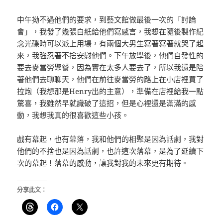
中午拗不過他們的要求，到藝文館做最後一次的「討論
會」，我發了幾張白紙給他們寫感言，我想在隨後製作紀
念光碟時可以派上用場，有兩個大男生寫著寫著就哭了起
來，我強忍著不捨安慰他們。下午放學後，他們自發性的
要去麥當勞聚餐，因為實在太多人要去了，所以我還是陪
著他們去聊聊天，他們在前往麥當勞的路上在小店裡買了
拉炮（我想那是Henry出的主意），準備在店裡給我一點
驚喜，我雖然早就識破了這招，但是心裡還是滿滿的感
動，我想我真的很喜歡這些小孩。
戲有幕起，也有幕落，我和他們的相聚是因為話劇，我對
他們的不捨也是因為話劇，也許這次落幕，是為了延續下
次的幕起！落幕的感動，讓我對我的未來更有期待。
分享此文：