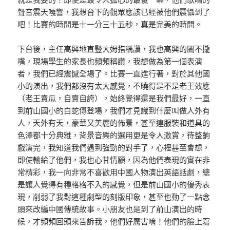
聲音震天嘎響，我想台下的觀眾應該已經被他們震懾到了
吧！比賽的時間是十一分三十五秒，真是完美的時間。
下台後，主任高興地直豎大姆指稱讚，我也高興的闔不攏
嘴，現場學生的家長也頻頻稱讚，我想做為第一個表演
者，我們已經震憾全場了。比賽一直進行著，對於其他國
小的演出，我們都沒有太大感覺，不曉得是不是老王效應
（老王賣瓜，自賣自誇），始終覺得還是我們最好，一直
到前山國小的白蛇傳登場，我們才見識到什麼叫做人外有
人，天外有天，豪華又美麗的佈景，甚至連服裝和道具的
色澤都十分典雅，背景音樂的選用更是令人激賞，待整齣
戲演完，我知道我們遇到強勁的對手了，心裡甚至會想，
即使輸給了他們，我也心甘情願，因為他們表現的實在非
常精彩，我一向非常不喜歡用中國人物演出英語話劇，總
是讓人覺得有種格格不入的感覺，但是前山國小的優秀表
現，削弱了我對這種劇型的刻版印象，甚至也動了一點念
頭來改編中國傳統故事。小朋友也是到了前山演出的時
候，才頻頻回頭來告訴我，他們好厲害唷！他們的臉上寫