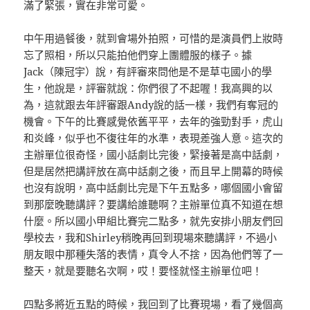
滿了緊張，實在非常可愛。
中午用過餐後，就到會場外拍照，可惜的是演員們上妝時
忘了照相，所以只能拍他們穿上團體服的樣子。據
Jack（陳冠宇）說，有評審來問他是不是草屯國小的學
生，他說是，評審就說：你們很了不起喔！我高興的以
為，這就跟去年評審跟Andy說的話一樣，我們有奪冠的
機會。下午的比賽感覺依舊平平，去年的強勁對手，虎山
和炎峰，似乎也不復往年的水準，表現差強人意。這次的
主辦單位很奇怪，國小話劇比完後，緊接著是高中話劇，
但是居然把講評放在高中話劇之後，而且早上開幕的時候
也沒有說明，高中話劇比完是下午五點多，哪個國小會留
到那麼晚聽講評？要講給誰聽啊？主辦單位真不知道在想
什麼。所以國小甲組比賽完二點多，就先安排小朋友們回
學校去，我和Shirley稍晚再回到現場來聽講評，不過小
朋友眼中那種失落的表情，真令人不捨，因為他們等了一
整天，就是要聽名次啊，哎！要怪就怪主辦單位吧！
四點多將近五點的時候，我回到了比賽現場，看了幾個高