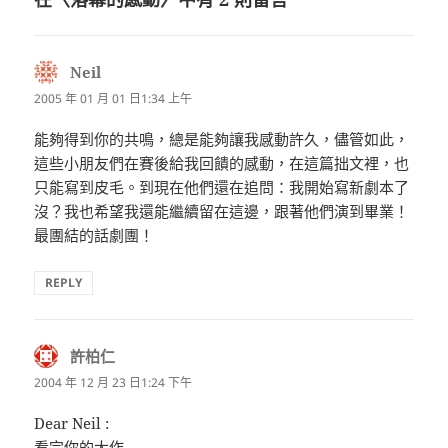
Neil
表
示:
2005 年 01 月 01 日1:34 上午
能夠得到你的共鳴，總是能夠讓我感動許久，儘管如此，
這些小朋友們在賽後給我回饋的感動，在這篇拙文裡，也
只能寫到皮毛。到現在他們還在追問：我開始寫新劇本了
沒？我也希望我還能繼續留在這邊，跟著他們演到畢業！
最團結的話劇團！
REPLY
許柏仁
表
示:
2004 年 12 月 23 日1:24 下午
Dear Neil :
看完你的大作