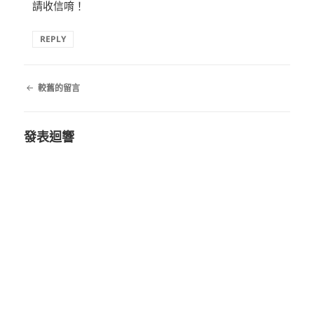
請收信唷！
REPLY
留
較舊的留言
言
導
覽
發表迴響