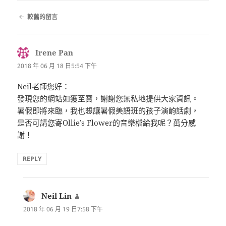
留
較舊的留言
言
導
覽
Irene Pan
表
示:
2018 年 06 月 18 日5:54 下午
Neil老師您好：
發現您的網站如獲至寶，謝謝您無私地提供大家資訊。
暑假即將來臨，我也想讓暑假美語班的孩子演齣話劇，
是否可請您寄Ollie’s Flower的音樂檔給我呢？萬分感
謝！
REPLY
Neil Lin
表
示:
2018 年 06 月 19 日7:58 下午