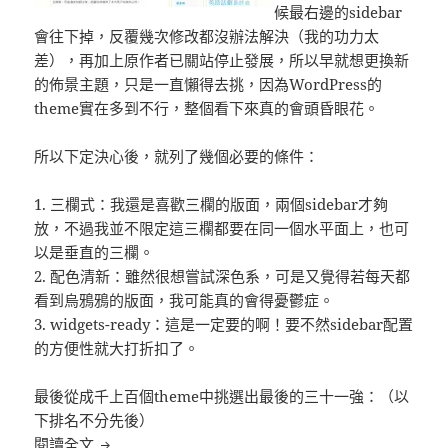
候最右邊的sidebar
會往下掉，反覆幾次修改都沒辦法解決（我的功力太
差），再加上原作者已關站停止發展，所以早就想更換新
的佈景主題，只是一直懶得去挑，因為WordPress的
theme實在多到不行，整個看下來真的會頭昏眼花。
所以下定決心後，就列了幾個必要的條件：
1. 三欄式：我還是喜歡三欄的版面，兩個sidebar才夠
放，不過我並不限定這三欄都要在同一個水平面上，也可
以是垂直的三欄。
2. 配色清新：雖然很想嘗試深色系，可是又覺得若每天都
看到烏鴉鴉的版面，我可能真的會得憂鬱症。
3. widgets-ready：這是一定要的啊！要不然sidebar配置
的方便性就大打折扣了。
最後從成千上百個theme中挑選出最後的三十一強：（以
下排名不分先後）
更換佈景主題 :: 31強大車拼
閱讀全文