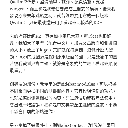
Qwilm!2
佈景，整體簡單、乾淨、配色清新，支援
widgets，而且也是我預估要改成三欄式的模樣，後來我
發現原來去年跳船之初，就曾經想要用它的一代版本
Qwilm!
，只是最後還是用了看起來比較炫的K2。
它的檔案比起K2，真有如小巫見大巫，所以css也很好
改，我加大了字型（配合中文），加寬文章版面和側邊欄
的大小，放上了logo，其餘就保持原樣，沒做什麼大變
動，logo的底圖還是採用原來版面的圖，只是幾隻牛的圖
片被我裁到只剩牛頭，就算是意象式的牛吧！看起來順眼
最重要！
側邊欄的部份，我使用的是
sidebar modules
，可以根據
不同版面更換不同的側邊欄內容，它有模組備份的功能，
也就是備份側邊欄裡的內容，只是這個功能我無法使用，
會出現一堆錯誤，我猜是中文標題產生亂碼的緣故，不過
不影響目前的網站運作。
另外拿掉了幾個外掛，例如
ajaxContact
（對我沒什麼用