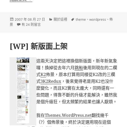
發
分
標
2007 年 08 月 27 日
關於這裡
theme
、
wordpress
、
佈
佈
在〈更換佈景主題 :: 31強大車拼〉中
類
籤
景
有 24 則留言
日
期:
[WP] 新版面上架
這兩天決定把這裡換個新版面，新年新氣象
囉！換掉從去年六月
跳船
後用到現在的二欄
式
K2
佈景，原本打算用同樣從K2改的三欄
式
3K2Redux
，後來覺得老是用K2也沒什
麼變化，而且K2實在太龐大，同時還有一
些問題，得靠不斷的升級才能解決，雖然我
是個升級狂，但太頻繁的結果也讓人厭煩。
我在
Themes.WordPress.net
翻找幾千
（?）個佈景後，終於決定選用現在這個