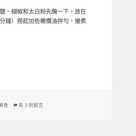
鹽、楜椒和太白粉先醃一下，放在
分鐘）撈起加些橄欖油拌勻，邊煮
利麵（圖多）
在〈試做家庭起士豬排 + 蒜辣義大利麵（圖多）〉中
美食
有 3 則留言