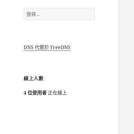
搜
尋
關
鍵
字:
DNS 代管於 FreeDNS
線上人數
4 位使用者
正在線上