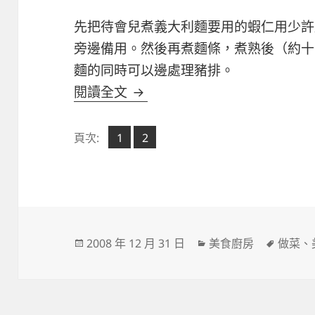
先把待會兒煮義大利麵要用的蝦仁用少許
旁邊備用。然後再煮麵條，煮熟後（約十
麵的同時可以邊處理豬排。
試做家庭起士豬排 + 蒜辣義大
閱讀全文
頁
頁
頁次:
1
2
,
次
次
發
分
標
2008 年 12 月 31 日
美食廚房
做菜
、
佈
類
籤
日
期: