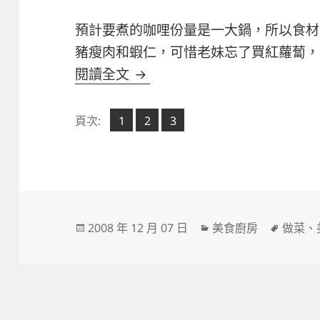
預計要煮的咖哩份量是一大鍋，所以食材
豬瘦肉和蝦仁，可惜老妹忘了買紅蘿蔔，
家庭咖哩飯試做（圖多）
閱讀全文
頁
頁
頁
頁次:
1
2
,
3
,
次
次
次
發
分
標
2008 年 12 月 07 日
美食廚房
做菜
、
佈
類
籤
日
期: