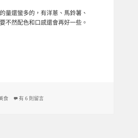
的量還蠻多的，有洋蔥、馬鈴薯、
要不然配色和口感還會再好一些。
在〈家庭咖哩飯試做（圖多）〉中
美食
有 6 則留言