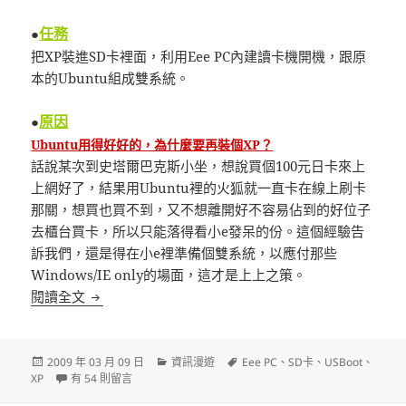
任務
●
把XP裝進SD卡裡面，利用Eee PC內建讀卡機開機，跟原
本的Ubuntu組成雙系統。
原因
●
Ubuntu用得好好的，為什麼要再裝個XP？
話說某次到史塔爾巴克斯小坐，想說買個100元日卡來上
上網好了，結果用Ubuntu裡的火狐就一直卡在線上刷卡
那關，想買也買不到，又不想離開好不容易佔到的好位子
去櫃台買卡，所以只能落得看小e發呆的份。這個經驗告
訴我們，還是得在小e裡準備個雙系統，以應付那些
Windows/IE only的場面，這才是上上之策。
[Eee PC] 將XP裝進SD卡
閱讀全文
發
分
標
2009 年 03 月 09 日
資訊漫遊
Eee PC
、
SD卡
、
USBoot
、
佈
在〈[Eee PC] 將XP裝進SD卡〉中
類
籤
XP
有 54 則留言
日