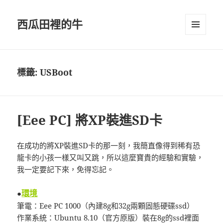
西瓜田裡的牛
選單及
小工具
標籤:
USBoot
[Eee PC] 將XP裝進SD卡
在成功的將XP裝進SD卡的那一刻，我簡直像得到稀有恐
龍卡的小孩一樣又叫又跳，所以這麼寶貴的經驗和實驗，
我一定要記下來，免得忘記。
環境
●
筆電：Eee PC 1000（內建8g和32g兩顆固態硬碟ssd）
作業系統：Ubuntu 8.10（官方原版）裝在8g的ssd裡面