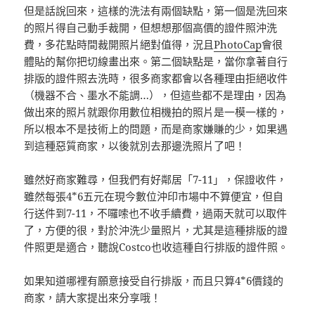
但是話說回來，這樣的洗法有兩個缺點，第一個是洗回來
的照片得自己動手裁開，但想想那個高價的證件照沖洗
費，多花點時間裁開照片絕對值得，況且
PhotoCap
會很
體貼的幫你把切線畫出來。第二個缺點是，當你拿著自行
排版的證件照去洗時，很多商家都會以各種理由拒絕收件
（機器不合、墨水不能調…），但這些都不是理由，因為
做出來的照片就跟你用數位相機拍的照片是一模一樣的，
所以根本不是技術上的問題，而是商家嫌賺的少，如果遇
到這種惡質商家，以後就別去那邊洗照片了吧！
雖然好商家難尋，但我們有好鄰居「7-11」，保證收件，
雖然每張4*6五元在現今數位沖印市場中不算便宜，但自
行送件到7-11，不囉嗦也不收手續費，過兩天就可以取件
了，方便的很，對於沖洗少量照片，尤其是這種排版的證
件照更是適合，聽說Costco也收這種自行排版的證件照。
如果知道哪裡有願意接受自行排版，而且只算4*6價錢的
商家，請大家提出來分享哦！