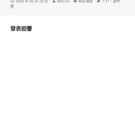
發
作
分
標
2006 年 05 月 29 日
Neil Lin
資訊漫遊
7-11
、
證件
佈
者
類
籤
照
日
期:
發表迴響