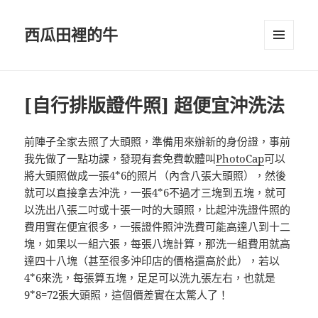
西瓜田裡的牛
選單及
小工具
[自行排版證件照] 超便宜沖洗法
前陣子全家去照了大頭照，準備用來辦新的身份證，事前
我先做了一點功課，發現有套免費軟體叫
PhotoCap
可以
將大頭照做成一張4*6的照片（內含八張大頭照），然後
就可以直接拿去沖洗，一張4*6不過才三塊到五塊，就可
以洗出八張二吋或十張一吋的大頭照，比起沖洗證件照的
費用實在便宜很多，一張證件照沖洗費可能高達八到十二
塊，如果以一組六張，每張八塊計算，那洗一組費用就高
達四十八塊（甚至很多沖印店的價格還高於此），若以
4*6來洗，每張算五塊，足足可以洗九張左右，也就是
9*8=72張大頭照，這個價差實在太驚人了！