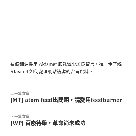
這個網站採用 Akismet 服務減少垃圾留言。
進一步了解
Akismet 如何處理網站訪客的留言資料
。
文
上一篇文章
章
[MT] atom feed出問題，請愛用feedburner
上
導
一
覽
篇
下一篇文章
文
[WP] 百廢待舉，革命尚未成功
下
章:
一