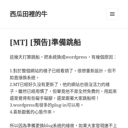
西瓜田裡的牛
選單及
小工具
[MT] [預告]準備跳船
這幾天打算跳船，把系統換成wordpress，有幾個原因：
1.對於整個網站的樣子已經看煩了，很想重新設計，但不
如直接換系統。
2.MT已經好久沒有更新了，他的網站也很沒活力的樣
子，雖然已經用慣了，但畢竟他不是全然免費的，用起來
還是覺得有些礙手礙腳，還是跟著大家跳船吧！
3.wordpress有很多的plug-in可以用。
4.喜新厭舊的心態作祟。
所以因為準備更換blog系統的緣故，如果大家發現連不上