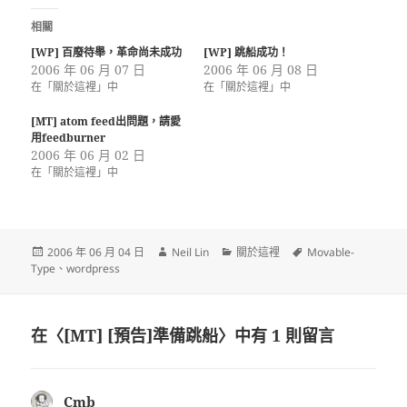
相關
[WP] 百廢待舉，革命尚未成功
[WP] 跳船成功！
2006 年 06 月 07 日
2006 年 06 月 08 日
在「關於這裡」中
在「關於這裡」中
[MT] atom feed出問題，請愛
用feedburner
2006 年 06 月 02 日
在「關於這裡」中
發
作
分
標
2006 年 06 月 04 日
Neil Lin
關於這裡
Movable-
佈
者
類
籤
Type
、
wordpress
日
期:
在〈[MT] [預告]準備跳船〉中有 1 則留言
Cmb
表