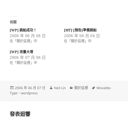
相關
[WP] 跳船成功！
[MT] [預告]準備跳船
2006 年 06 月 08 日
2006 年 06 月 04 日
在「關於這裡」中
在「關於這裡」中
[WP] 流量大增
2006 年 07 月 08 日
在「關於這裡」中
發
作
分
標
2006 年 06 月 07 日
Neil Lin
關於這裡
Movable-
佈
者
類
籤
Type
、
wordpress
日
期:
發表迴響