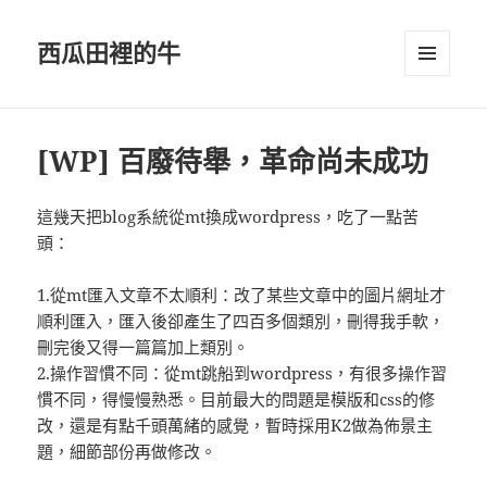
西瓜田裡的牛
選單及
小工具
[WP] 百廢待舉，革命尚未成功
這幾天把blog系統從mt換成wordpress，吃了一點苦
頭：
1.從mt匯入文章不太順利：改了某些文章中的圖片網址才
順利匯入，匯入後卻產生了四百多個類別，刪得我手軟，
刪完後又得一篇篇加上類別。
2.操作習慣不同：從mt跳船到wordpress，有很多操作習
慣不同，得慢慢熟悉。目前最大的問題是模版和css的修
改，還是有點千頭萬緒的感覺，暫時採用K2做為佈景主
題，細節部份再做修改。