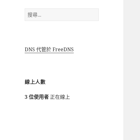
搜
尋
關
鍵
字:
DNS 代管於 FreeDNS
線上人數
3 位使用者
正在線上