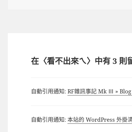
佈
者
類
日
期:
在〈看不出來ㄟ〉中有 3 則
自動引用通知:
RF雜訊事記 Mk Ⅲ » Blog 
自動引用通知:
本站的 WordPress 外掛