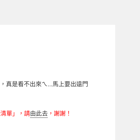
跳，真是看不出來ㄟ…馬上要出遠門
掛清單」，請
由此去
，謝謝！