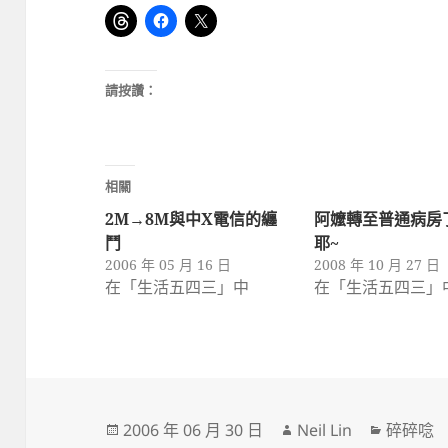
請按讚：
相關
2M→8M與中X電信的纏
阿嬤轉至普通病房
鬥
耶~
2006 年 05 月 16 日
2008 年 10 月 27 日
在「生活五四三」中
在「生活五四三」
發
作
分
2006 年 06 月 30 日
Neil Lin
碎碎唸