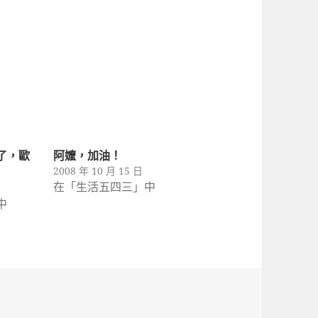
了，歐
阿嬤，加油！
2008 年 10 月 15 日
在「生活五四三」中
中