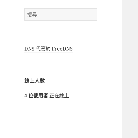
搜
尋
關
鍵
字:
DNS 代管於 FreeDNS
線上人數
4 位使用者
正在線上