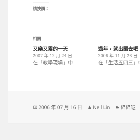
請按讚：
相關
又樂又累的一天
過年，就出國去吧
2007 年 12 月 24 日
2006 年 11 月 26 日
在「教學現場」中
在「生活五四三」
發
作
分
2006 年 07 月 16 日
Neil Lin
碎碎唸
佈
者
類
日
期: