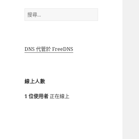
搜
尋
關
鍵
字:
DNS 代管於 FreeDNS
線上人數
1 位使用者
正在線上