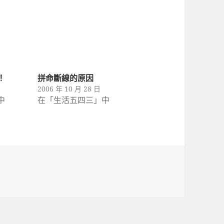
！
拼命斷線的原因
2006 年 10 月 28 日
中
在「生活五四三」中