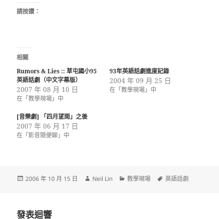
請按讚：
相關
Rumors & Lies :: 草屯國小95
93年英語話劇進度記錄
英語話劇（中文字幕版）
2004 年 09 月 25 日
2007 年 08 月 10 日
在「教學現場」中
在「教學現場」中
[音樂劇] 「四月望雨」之後
2007 年 06 月 17 日
在「影音隨便聊」中
發
作
分
標
2006 年 10 月 15 日
Neil Lin
教學現場
英語話劇
佈
者
類
籤
日
期:
發表迴響