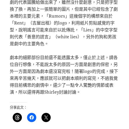
劇的代表圖騰給做出來了，雖然沒什麼創意，只是把字型
換了換，再加上一張簡單的圖片，但是其中已經包含了劇
本裡的主要元素，「Rumors」這幾個字的構想來自於
「Rent」（吉屋出租）的logo，利用紙片剪貼感覺的字
型，說明謠言可能來自於以訛傳訛，「Lies」的中空字型
則代表「善意的謊言」（white lies），另外的狗和男孩
是劇中的主要角色。
劇本的細節部份目前還不能透露太多，僅止於上述，請各
位自行想像，不能說太多的原因一方面是創意的保密，另
外一方面是因為劇本還沒寫完啦！隨著logo的完成，接下
來再辛苦幾天，應該就可以把劇本順利的寫完，不過我覺
得目前構思的劇情中，還少了一點令人驚艷的情節或表
演，所以還得再跟Shirley討論討論。
分享此文：