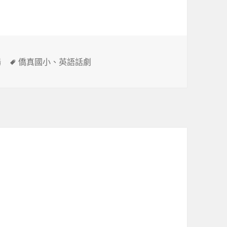
標
場
僑真國小
、
英語話劇
籤