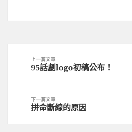
文
章
上一篇文章
95話劇logo初稿公布！
導
上
覽
一
篇
文
下一篇文章
章:
拼命斷線的原因
下
一
篇