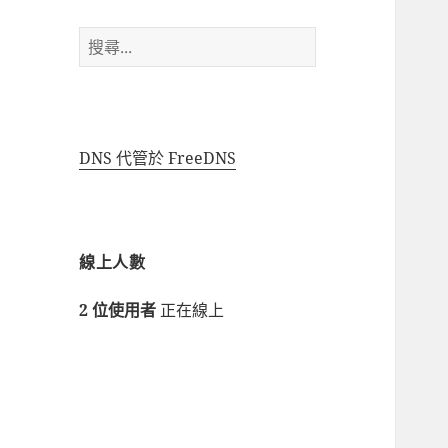
搜
尋
關
鍵
字:
DNS 代管於 FreeDNS
線上人數
2 位使用者
正在線上