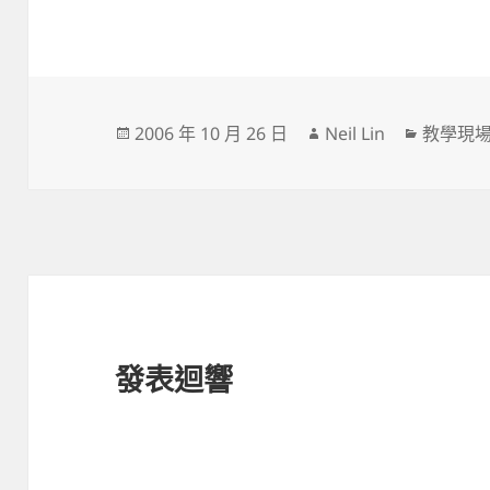
發
作
分
2006 年 10 月 26 日
Neil Lin
教學現
佈
者
類
日
期:
發表迴響