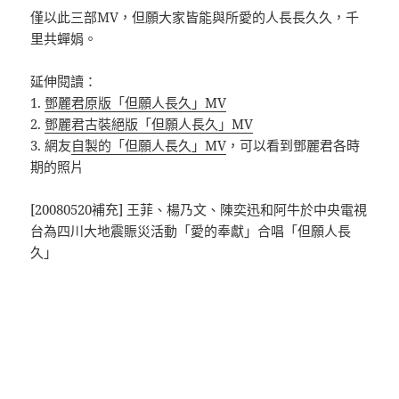
僅以此三部MV，但願大家皆能與所愛的人長長久久，千
里共蟬娟。
延伸閱讀：
1.
鄧麗君原版「但願人長久」MV
2.
鄧麗君古裝絕版「但願人長久」MV
3. 網友
自製的「但願人長久」MV
，可以看到鄧麗君各時
期的照片
[20080520補充] 王菲、楊乃文、陳奕迅和阿牛於中央電視
台為四川大地震賑災活動「愛的奉獻」合唱「但願人長
久」