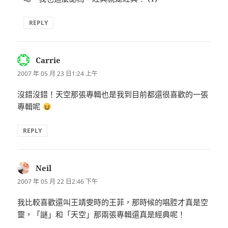
REPLY
Carrie
表
示:
2007 年 05 月 23 日1:24 上午
沒錯沒錯！天空那張專輯也是我到目前都還很喜歡的一張
專輯呢
REPLY
Neil
表
示:
2007 年 05 月 22 日2:46 下午
我比較喜歡還叫王靖雯時的王菲，那時候的唱腔才真是空
靈，「謎」和「天空」那兩張專輯還真是經典呢！