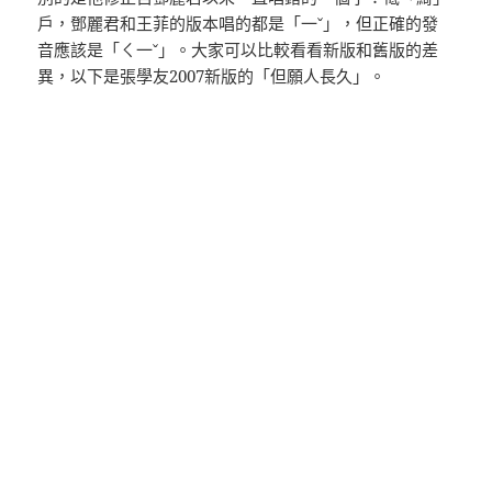
戶，鄧麗君和王菲的版本唱的都是「一ˇ」，但正確的發
音應該是「ㄑ一ˇ」。大家可以比較看看新版和舊版的差
異，以下是張學友2007新版的「但願人長久」。