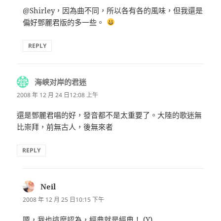
@Shirley，因為曲不同，所以各有各的風味，但我還是
偏好鄧麗君版的多一些。
REPLY
海峡对岸的君迷
表
示:
2008 年 12 月 24 日12:08 上午
還是鄧麗君唱的好，發音都不是太重要了。大陸的歌迷無
比崇拜，前無古人，後無來者
REPLY
Neil
表
示:
2008 年 12 月 25 日10:15 下午
嗯，我也這麼認為，經典就是經典！ (Y)