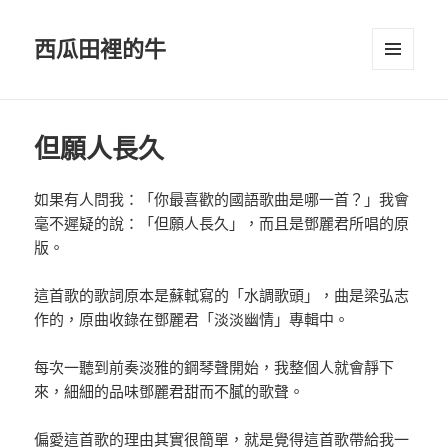
西瓜田裡的牛
選單及
小工具
但願人長久
如果有人問我：「你最喜歡的國語歌曲是哪一首？」我會
毫不遲疑的說：「但願人長久」，而且是鄧麗君所唱的原
版。
這首歌的歌詞原本是蘇軾寫的「水調歌頭」，曲是梁弘志
作的，原曲收錄在鄧麗君「淡淡幽情」專輯中。
每次一聽到前奏淡雅的鋼琴聲開始，我整個人就會靜下
來，細細的品味鄧麗君甜而不膩的歌聲。
偏愛這首歌的理由其實很簡單，就是覺得這首歌帶給我一