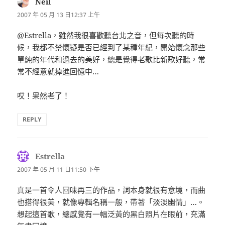
Neil
表
示:
2007 年 05 月 13 日12:37 上午
@Estrella，雖然我很喜歡聽台北之音，但每次聽的時
候，我都不禁懷疑是否已經到了某種年紀，開始懷念那些
單純的年代和過去的美好，總是覺得老歌比新歌好聽，常
常不經意就掉進回憶中…
哎！果然老了！
REPLY
Estrella
表
示:
2007 年 05 月 11 日11:50 下午
真是一首令人回味再三的作品，詞本身就很有意境，而曲
也搭得很美，就像專輯名稱一般，帶著「淡淡幽情」…。
想起這首歌，總感覺有一幅泛黃的黑白照片在眼前，充滿