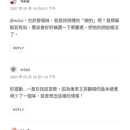
Neil
表
示:
2007 年 05 月 18 日9:21 下午
@wini，也許那個味，就是詩詞裡的「婉約」吧！我想蘇
軾若有知，應該會好好稱讚一下鄧麗君，把他的詞給唱活
了。
REPLY
wini
表
示:
2007 年 05 月 18 日1:16 下午
好感動…一直在找這首歌，因為後來王菲翻唱的版本總覺
得少了一個味。就是想念這樣的情愫！
REPLY