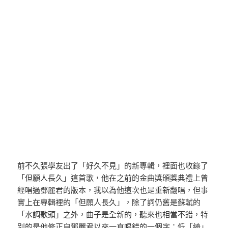
前不久張學友出了「好久不見」的新專輯，裡面也收錄了
「但願人長久」這首歌，他在之前的金曲獎頒獎典禮上曾
經唱過鄧麗君的版本，我以為他這次也是重新翻唱，但事
實上在專輯裡的「但願人長久」，除了詞仍舊是蘇軾的
「水調歌頭」之外，曲子是全新的，聽來也相當不錯，特
別的是他修正自鄧麗君以來一直唱錯的一個字：低「綺」