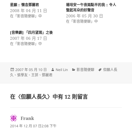
星願 :: 懷念鄧麗君
楊培安ー午夜兩點半的我 :: 令人
2008 年 04 月 11 日
豎起耳朵的好聲音
2006 年 05 月 30 日
在「影音隨便聊」中
在「影音隨便聊」中
[音樂劇] 「四月望雨」之後
2007 年 06 月 17 日
在「影音隨便聊」中
發
作
分
標
2007 年 05 月 10 日
Neil Lin
影音隨便聊
但願人長
佈
者
類
籤
久
、
張學友
、
王菲
、
鄧麗君
日
期:
在〈但願人長久〉中有 12 則留言
Frank
表
示:
2014 年 12 月 07 日2:08 下午