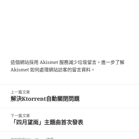
這個網站採用 Akismet 服務減少垃圾留言。
進一步了解
Akismet 如何處理網站訪客的留言資料
。
文
上一篇文章
章
解決Ktorrent自動關閉問題
上
導
一
覽
篇
下一篇文章
文
「四月望雨」主題曲首次發表
下
章:
一
篇