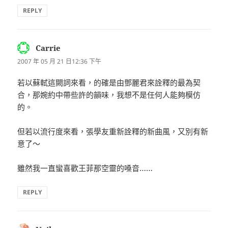
REPLY
Carrie
表
示:
2007 年 05 月 21 日12:36 下午
若以蘇軾這闕詞來看，的確是由鄧麗君來詮釋的最為契
合，那婉約中帶些許的韻味，我想不是任何人能夠模仿
的。
但若以流行度來看，張學友重新詮釋的新曲風，又別有新
意了～
雖然我一直蠻喜歡王菲那空靈的嗓音……
REPLY