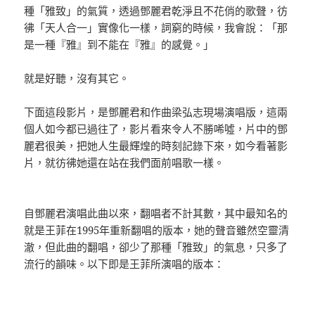
種「雅致」的氣質，透過鄧麗君乾淨且不花俏的歌聲，彷
彿「天人合一」實像化一樣，詞窮的時候，我會說：「那
是一種『雅』到不能在『雅』的感覺。」
就是好聽，沒有其它。
下面這段影片，是鄧麗君和作曲梁弘志現場演唱版，這兩
個人如今都已過往了，影片看來令人不勝唏噓，片中的鄧
麗君很美，把她人生最輝煌的時刻記錄下來，如今看著影
片，就彷彿她還在站在我們面前唱歌一樣。
自鄧麗君演唱此曲以來，翻唱者不計其數，其中最知名的
就是王菲在1995年重新翻唱的版本，她的聲音雖然空靈清
澈，但此曲的翻唱，卻少了那種「雅致」的氣息，只多了
流行的韻味。以下即是王菲所演唱的版本：